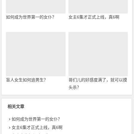
如何成为世界第一的女仆？
女主6集才正式上线，真6啊
盲人女生如何追男生？
哥们儿的好感度满了，就可以摸
头杀？
相关文章
如何成为世界第一的女仆？
女主6集才正式上线，真6啊