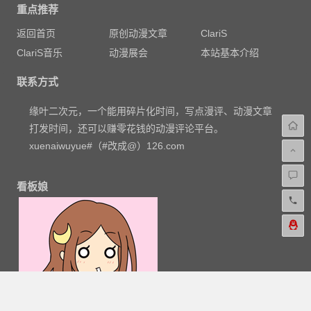
重点推荐
返回首页
原创动漫文章
ClariS
ClariS音乐
动漫展会
本站基本介绍
联系方式
缘叶二次元，一个能用碎片化时间，写点漫评、动漫文章
打发时间，还可以赚零花钱的动漫评论平台。
xuenaiwuyue#（#改成@）126.com
看板娘