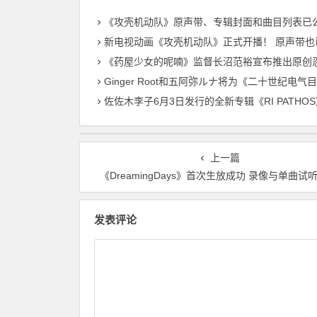
《攻壳机动队》原声带、专辑封面和曲目列表已公布
新电视动画《攻壳机动队》正式开播！ 原声带也已公布
《药屋少女的呢喃》监督长沼范裕宣布推出原创忍者对战恐龙动画
Ginger Root和五阿弥ルナ将为《二十世纪电气目录》献唱主
佐佐木李子6月3日发行的全新专辑《RI PATHOS》中 主打曲《桃李成蹊》的音乐视频已
上一篇
《DreamingDays》首次生放成功 录像与单曲试
发表评论