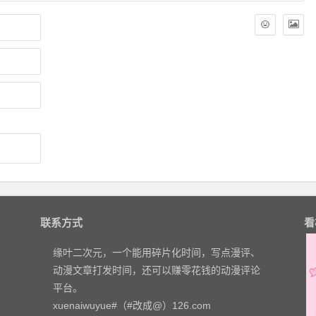
联系方式
看
缘叶二次元，一个能用碎片化时间，写点漫评、
动漫文章打发时间，还可以赚零花钱的动漫评论
平台。
xuenaiwuyue#（#改成@）126.com