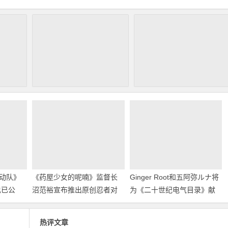
动队》
《药屋少女的呢喃》监督长
Ginger Root和五阿弥ルナ将
也已公
沼范裕宣布推出原创忍者对
为《二十世纪电气目录》献
战恐龙动画！
唱主题曲
热评文章