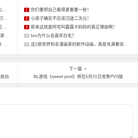
！
你们要把自己看得更重要一些！
1
！
小孩子确实不应该沉迷二次元！
2
！
原来这就是阿宅叫露露卡妈妈的真正理由啊！
3
题曲
bro为什么会喜欢白毛？
4
公开
这2部世界知名漫画家的新作动画，真是充满着信任感呢
5
下一篇
听放出
BL游戏《sweet pool》将在5月31日发售PVS版