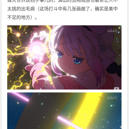
毁灭世界这档子事儿的，演出的流畅观感也着实让人不
太挑的出毛病（这场打斗中有几张画崩了，确实是美中
不足的地方）。