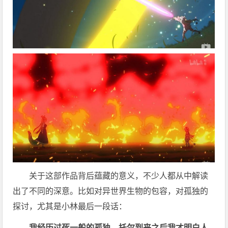
关于这部作品背后蕴藏的意义，不少人都从中解读
出了不同的深意。比如对异世界生物的包容，对孤独的
探讨，尤其是小林最后一段话：
我经历过死一般的孤独，托尔到来之后我才明白人