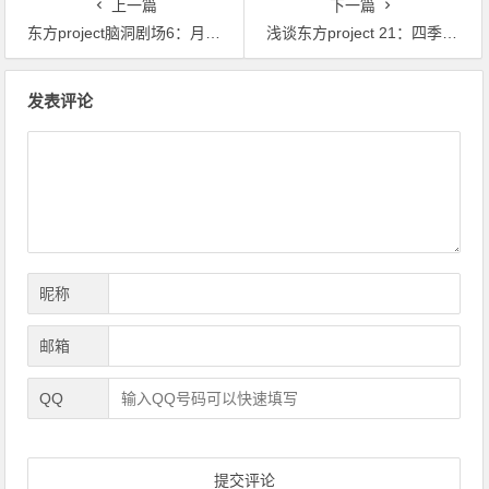
上一篇
下一篇
东方project脑洞剧场6：月见草
浅谈东方project 21：四季映姬·亚玛萨那度
文
发表评论
章
导
航
昵称
邮箱
QQ