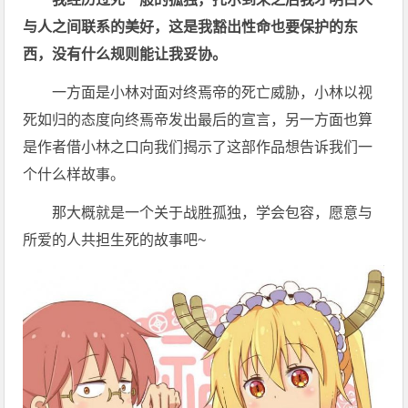
与人之间联系的美好，这是我豁出性命也要保护的东
西，没有什么规则能让我妥协。
一方面是小林对面对终焉帝的死亡威胁，小林以视
死如归的态度向终焉帝发出最后的宣言，另一方面也算
是作者借小林之口向我们揭示了这部作品想告诉我们一
个什么样故事。
那大概就是一个关于战胜孤独，学会包容，愿意与
所爱的人共担生死的故事吧~