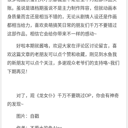
账。虽说是填档期虽说不是主力制作阵容，但就动画本
身质量而言还是相当不错的，无论从剧情人设还是作画
都相当给力，喜欢卖萌搞笑日常的朋友们千万不要错过
这部作品，相信它会给你带来不一样的感动~
好啦本期就酱咯，欢迎大家在评论区讨论留言，喜
欢这篇文章的老朋友可以点个赞和收藏，刚见到水鱼我
的新朋友可以点个关注，多谢观众老爷们的支持咯~我们
下期再见！
对了，观《龙女仆》千万不要跳过OP，你会有神奇
的发现~
图片：自戳