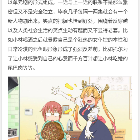
以单元剧的形式组成，一话与上一话的联系不是那么紧
密但又不是完全独立，毕竟几乎每隔一两集就会有一个
新人物蹦出来。笑点的把握也恰到好处，围绕着反穿越
以及人类社会生活的笑点生动有趣而又不显得老套。比
如小林喝酒之后就暴露自己是个狂热的女仆控的本性和
日常冷漠的死鱼眼形象形成了强烈反差萌；比如托尔为
了让小林感受到自己的心意而千方百计想让小林吃她的
尾巴肉等等。