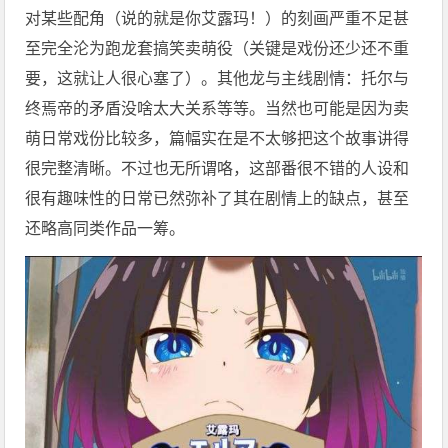
对某些配角（说的就是你艾露玛！）的刻画严重不足甚
至完全沦为跑龙套搞笑卖萌役（关键是戏份还少还不重
要，这就让人很心塞了）。其他龙与主线剧情：托尔与
终焉帝的矛盾没啥太大关系等等。当然也可能是因为卖
萌日常戏份比较多，篇幅实在是不太够把这个故事讲得
很完整清晰。不过也无所谓咯，这部番很不错的人设和
很有趣味性的日常已然弥补了其在剧情上的缺点，甚至
还略高同类作品一筹。