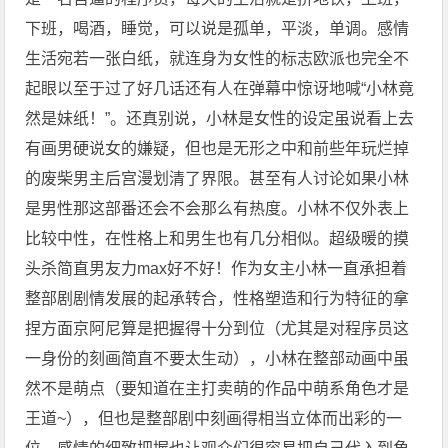
下班，喝酒，睡觉，可以说是孤单，平淡，单调。感情
生活宛若一张白纸，就连身为女性的标志欧派也完全不
起眼以至于过了好几话还有人在弹幕中惊讶地喊“小林竟
然是妹纸！”。还真别说，小林是女性的设定虽说看上去
有画男硬说女的嫌疑，但也是无形之中和前些年玩烂掉
的废柴男主后宫漫划清了界限。甚至有人讨论如果小林
是男性那这部番还会不会那么有热度。小林不仅外表上
比较中性，在性格上和男生也有几分相似。超级暖的摸
头杀简直男友力max好不好！作为女主小林一直承担着
整部剧剧情发展的起承转合，性格塑造和行为特征的拿
捏方面京阿尼算是把握得十分到位（尤其是对程序员这
一身份的刻画简直不要太生动），小林在整部动画中虽
然不是萌点（要知道在主打卖萌的作品中萌系角色才是
王道~），但也是整部剧中刻画得相当立体而出彩的一