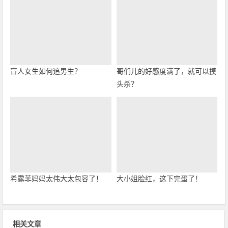
盲人女生如何追男生？
哥们儿的好感度满了，就可以摸
头杀？
希露菲妈妈太伟大太包容了！
大小姐脸红，这下完蛋了！
相关文章