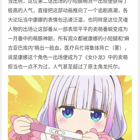
当出色，这位第二话出场的小短腿萌货一出现便获得了
极高的人气，直接把这部动画推向了一个追剧高潮，各
大论坛当中康娜的表情包迅速泛滥，也同样是这位灵魂
人物的出场让这部番从一部表现平平的卖萌番蜕变成为
一月番中的萌豚神剧，所有观众都被康娜的小短腿和“麻
吉亚巴库内”萌出一脸血，医疗兵忙得集体阵亡（雾），
说是康娜这个角色一出场便成为了《女仆龙》中的卖萌
担当也一点不为过，人气甚至超过了原主角龙托尔。