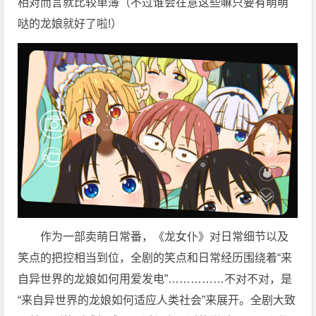
相对而言就比较单薄（不过谁会在意这些嘛只要有萌萌
哒的龙娘就好了啦!）
作为一部卖萌日常番，《龙女仆》对日常细节以及
笑点的把控相当到位，全剧的笑点和日常经历围绕着“来
自异世界的龙娘如何用爱发电”……………不对不对，是
“来自异世界的龙娘如何适应人类社会”来展开。全剧大致