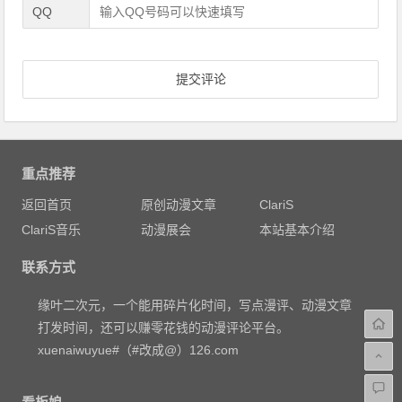
QQ
重点推荐
返回首页
原创动漫文章
ClariS
ClariS音乐
动漫展会
本站基本介绍
联系方式
缘叶二次元，一个能用碎片化时间，写点漫评、动漫文章
打发时间，还可以赚零花钱的动漫评论平台。
xuenaiwuyue#（#改成@）126.com