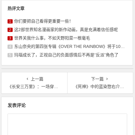
热评文章
你们要把自己看得更重要一些！
1
这2部世界知名漫画家的新作动画，真是充满着信任感呢
2
世界关我什么事，不如天野阳菜一根毫毛
3
东山奈央的第四张专辑《OVER THE RAINBOW》将于10月7日发售
4
玛瑙成长了，正视自己的负面感情后不再是“反派”角色了
5
上一篇
下一篇
《长安三万里》：一场穿越千年的文化寻根与史诗回响
《死神》中的蓝染惣右介，其魅力点在哪里？
文
发表评论
章
导
航