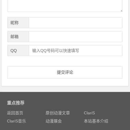
昵称
邮箱
QQ
重点推荐
返回首页
原创动漫文章
ClariS
ClariS音乐
动漫展会
本站基本介绍