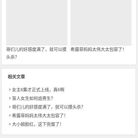
哥们儿的好感度满了，就可以摸
希露菲妈妈太伟大太包容了！
头杀？
相关文章
女主6集才正式上线，真6啊
盲人女生如何追男生？
哥们儿的好感度满了，就可以摸头杀？
希露菲妈妈太伟大太包容了！
大小姐脸红，这下完蛋了！