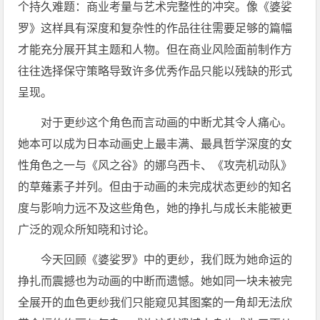
个持久难题：商业考量与艺术完整性的冲突。像《婆娑
罗》这样具有深度和复杂性的作品往往需要足够的篇幅
才能充分展开其主题和人物。但在商业风险面前制作方
往往选择保守策略导致许多优秀作品只能以残缺的形式
呈现。
对于更纱这个角色而言动画的中断尤其令人痛心。
她本可以成为日本动画史上最丰满、最具哲学深度的女
性角色之一与《风之谷》的娜乌西卡、《攻壳机动队》
的草薙素子并列。但由于动画的未完成状态更纱的知名
度与影响力远不及这些角色，她的挣扎与成长未能被更
广泛的观众所知晓和讨论。
今天回顾《婆娑罗》中的更纱，我们既为她命运的
挣扎而震撼也为动画的中断而遗憾。她如同一块未被完
全展开的血色更纱我们只能窥见其图案的一角却无法欣