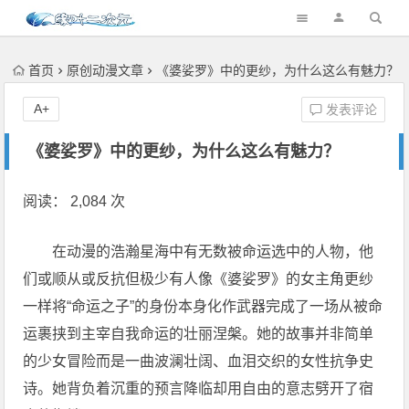
首页
原创动漫文章
《婆娑罗》中的更纱，为什么这么有魅力？
A+
发表评论
《婆娑罗》中的更纱，为什么这么有魅力？
阅读： 2,084 次
在动漫的浩瀚星海中有无数被命运选中的人物，他
们或顺从或反抗但极少有人像《婆娑罗》的女主角更纱
一样将“命运之子”的身份本身化作武器完成了一场从被命
运裹挟到主宰自我命运的壮丽涅槃。她的故事并非简单
的少女冒险而是一曲波澜壮阔、血泪交织的女性抗争史
诗。她背负着沉重的预言降临却用自由的意志劈开了宿