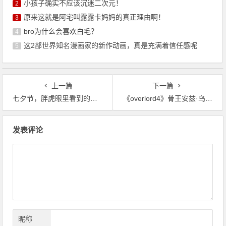
小孩子确实不应该沉迷二次元！
2
原来这就是阿宅叫露露卡妈妈的真正理由啊！
3
bro为什么会喜欢白毛？
4
这2部世界知名漫画家的新作动画，真是充满着信任感呢
5
上一篇
下一篇
七夕节，胖虎眼里看到的都是你
《overlord4》骨王安兹·乌尔·恭，或许是最强异世界的投资家
文
发表评论
章
导
航
昵称