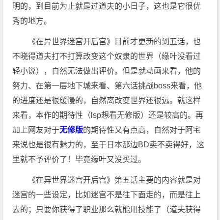
明的，到目前为止就是过道夫的小日子，这也是它很优
秀的地方。
《在异世界迷宫开后宫》目前才更新的到五话，也
不晓得道夫打不打算改变这个奴隶的世界（缘叶没看过
轻小说），自然无法做出评价。但是就动画来看，他的
努力、在第一层地下城来看、第六话挑战boss来看，他
的进度还是很缓慢的，自然离改变世界还很远。就这样
来看，本作的期待性（lsp想看无修版）还是较高的。再
加上网友对于
无修版
的期待性又有点高，自然对于阿宅
来说也是很有魅力的，至于日本那边BD卖不卖得好，这
里就不予评价了！毕竟缘叶又没买过。
《在异世界迷宫开后宫》第五话主要的内容就是对
迷宫的一些设定，比如迷宫不是往下面走的，而是往上
去的；只要你获得了职业那么就能用技能了（道夫获得