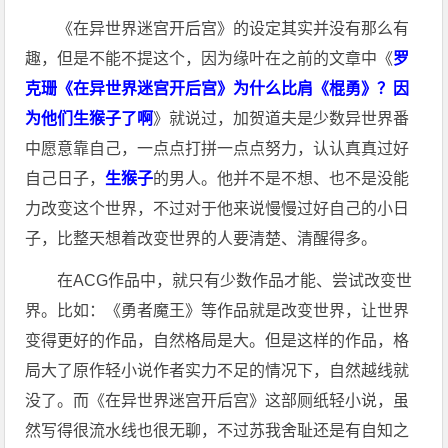
《在异世界迷宫开后宫》的设定其实并没有那么有
趣，但是不能不提这个，因为缘叶在之前的文章中《
罗
克珊《在异世界迷宫开后宫》为什么比肩《棍勇》？因
为他们生猴子了啊
》就说过，加贺道夫是少数异世界番
中愿意靠自己，一点点打拼一点点努力，认认真真过好
自己日子，
生猴子
的男人。他并不是不想、也不是没能
力改变这个世界，不过对于他来说慢慢过好自己的小日
子，比整天想着改变世界的人要清楚、清醒得多。
在ACG作品中，就只有少数作品才能、尝试改变世
界。比如：《勇者魔王》等作品就是改变世界，让世界
变得更好的作品，自然格局是大。但是这样的作品，格
局大了原作轻小说作者实力不足的情况下，自然越线就
没了。而《在异世界迷宫开后宫》这部厕纸轻小说，虽
然写得很流水线也很无聊，不过苏我舍耻还是有自知之