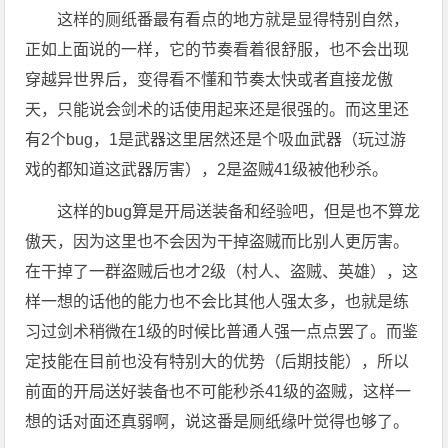
这样的厕纸番最有看点的地方就是显得特别自然，
正如上面说的一样，它的节奏看着很舒服，也不会出现
穿越异世界后，变得看不懂和节奏太快或者直接龙傲
天，只能说会剑术的话使用起来还是很强的。而这里还
有2个bug，1是武器这里居然还是个吸血武器（玩过游
戏的都知道这武器厉害），2是盗贼41级被他秒杀。
这样的bug算是开局送装备和经验吧，但是也不算龙
傲天，因为这里也不会因为干掉盗贼而比别人更厉害。
在干掉了一群盗贼后也才2级（村人、盗贼、英雄），这
样一想的话他的能力也不会比其他人强太多，也就是练
习过剑术稍微在1级的时候比普通人强一点点罢了。而鉴
定技能在目前也没有特别大的优势（后期技能），所以
前面的开局送好装备也不可能秒杀41级的盗贼，这样一
想的话对面还真弱啊，说这番是厕纸缘叶觉得也够了。