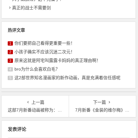
真正的战士不需要剑
热评文章
你们要把自己看得更重要一些！
1
小孩子确实不应该沉迷二次元！
2
原来这就是阿宅叫露露卡妈妈的真正理由啊！
3
bro为什么会喜欢白毛？
4
这2部世界知名漫画家的新作动画，真是充满着信任感呢
5
上一篇
下一篇
这部7月新番动画被称为：家有前女友或者沙优从良再就业
7月新番《金装的维尔梅》和《棍勇》不就有异曲同工之妙么？
文
发表评论
章