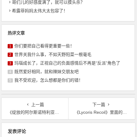
哥们儿的好感度满了，就可以摸头杀？
希露菲妈妈太伟大太包容了！
热评文章
你们要把自己看得更重要一些！
1
世界关我什么事，不如天野阳菜一根毫毛
2
玛瑙成长了，正视自己的负面感情后不再是“反派”角色了
3
既然爱好相同，就和辣妹交朋友吧
4
我不受欢迎，怎么想都是你们的错！
5
上一篇
下一篇
《绽放的阿尔斯诺特利亚》除了不怎么崩，其他方面真的拉胯
《Lycoris Recoil》里面的姑娘们需要的，其实就是日常罢了
文
发表评论
章