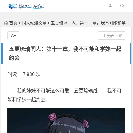
首页
同人动漫文章
五更琉璃同人：第十一章，我不可能和学妹一起约会
A+
发表评论
五更琉璃同人：第十一章，我不可能和学妹一起
约会
阅读： 7,930 次
我的妹妹不可能这么可爱—五更琉璃线——我不可
能和学妹一起约会。