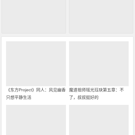
《东方Project》同人：风见幽香
魔道祖师瑶光珏玦第五章：不
只想平静生活
了，叔叔挺好的