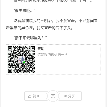
将三明治做成小块就是为了做这个吗？明白了。
“很美味哦。”
吃着黑猫喂我的三明治，我不禁害羞，不经意间看
着黑猫的异色瞳，我又害羞的底下了头。
“接下来去哪里呢？”
赞助
这是我的微信扫一扫
赏
赞
0
分享