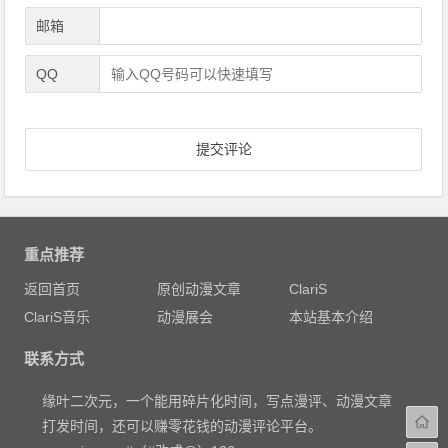
邮箱
QQ
重点推荐
返回首页
原创动漫文章
ClariS
ClariS音乐
动漫展会
本站基本介绍
联系方式
缘叶二次元，一个能用碎片化时间，写点漫评、动漫文章
打发时间，还可以赚零花钱的动漫评论平台。