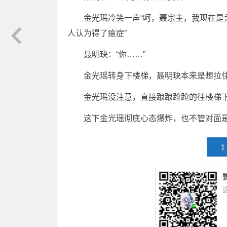
金光瑶冷笑一声“呵，聂宗主，我现在
人认为得了癔症”
聂明玦：“你……”
金光瑶转身下楼梯，聂明玦本来是想拉
金光瑶没注意，直接踉踉跄跄的往楼梯
这下金光瑶彻底心态爆炸，也不管对面
1