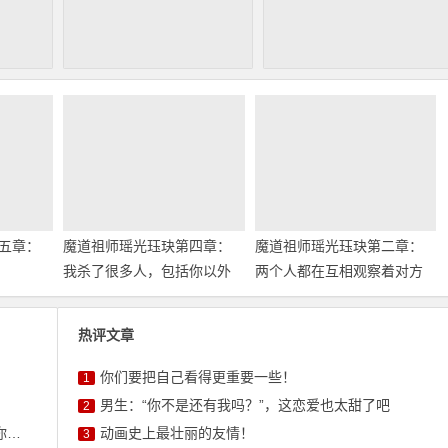
五章：
魔道祖师瑶光珏玦第四章：
魔道祖师瑶光珏玦第二章：
我杀了很多人，包括你以外
两个人都在互相观察着对方
的很多人
热评文章
你们要把自己看得更重要一些！
1
男生：“你不是还有我吗？”，这恋爱也太甜了吧
2
人
动画史上最壮丽的友情！
3