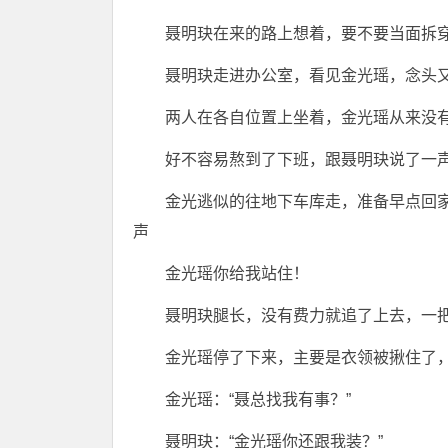
聂明玦在来的路上想着，要不要当面拆
聂明玦走进办公室，看见金光瑶，念头
两人在各自位置上坐着，金光瑶从来没
好不容易熬到了下班，跟聂明玦说了一
金光逃似的往地下车库走，准备早点回
声
金光瑶你给我站住！
聂明玦腿长，没有费力就追了上去，一把
金光瑶停了下来，主要是衣领被揪住了
金光瑶：“聂总找我有事？”
聂明玦：“金光瑶你还跟我装？”