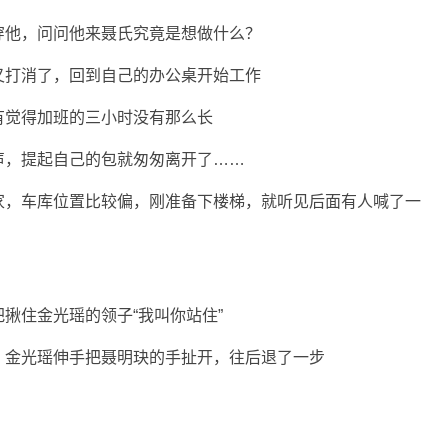
穿他，问问他来聂氏究竟是想做什么？
又打消了，回到自己的办公桌开始工作
有觉得加班的三小时没有那么长
声，提起自己的包就匆匆离开了……
家，车库位置比较偏，刚准备下楼梯，就听见后面有人喊了一
揪住金光瑶的领子“我叫你站住”
，金光瑶伸手把聂明玦的手扯开，往后退了一步