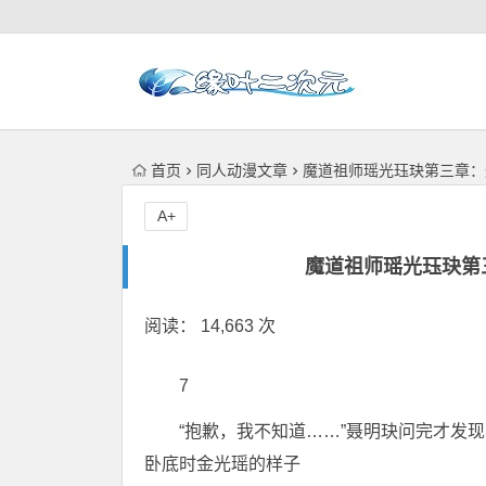
首页
同人动漫文章
魔道祖师瑶光珏玦第三章：
A+
魔道祖师瑶光珏玦第
阅读： 14,663 次
7
“抱歉，我不知道……”聂明玦问完才发
卧底时金光瑶的样子