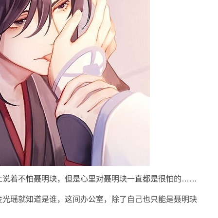
上说着不怕聂明玦，但是心里对聂明玦一直都是很怕的……
金光瑶就知道是谁，这间办公室，除了自己也只能是聂明玦