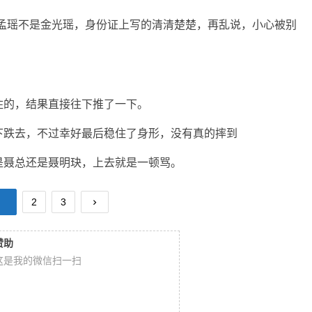
是孟瑶不是金光瑶，身份证上写的清清楚楚，再乱说，小心被别
住的，结果直接往下推了一下。
下跌去，不过幸好最后稳住了身形，没有真的摔到
是聂总还是聂明玦，上去就是一顿骂。
2
3
赞助
这是我的微信扫一扫