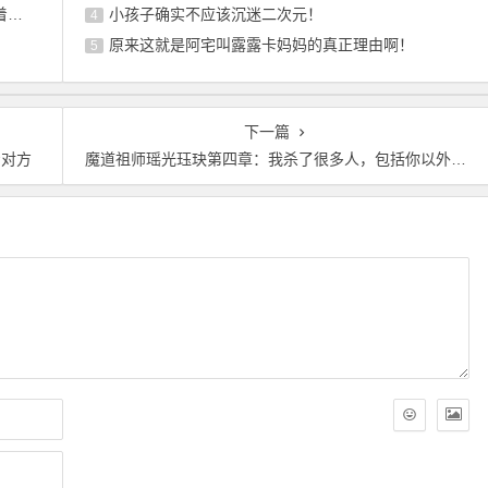
方
小孩子确实不应该沉迷二次元！
4
原来这就是阿宅叫露露卡妈妈的真正理由啊！
5
下一篇
着对方
魔道祖师瑶光珏玦第四章：我杀了很多人，包括你以外的很多人