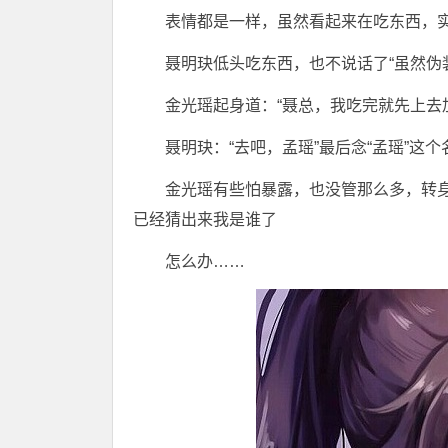
表情都是一样，虽然看起来在吃东西，
聂明玦低头吃东西，也不说话了“虽然伪
金光瑶起身道：“聂总，我吃完就先上去
聂明玦：“去吧，孟瑶”最后念“孟瑶”这
金光瑶有些怕暴露，也没管那么多，转
已经猜出来我是谁了
怎么办……