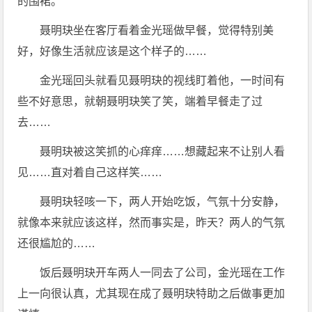
的围裙。
聂明玦坐在客厅看着金光瑶做早餐，觉得特别美
好，好像生活就应该是这个样子的……
金光瑶回头就看见聂明玦的视线盯着他，一时间有
些不好意思，就朝聂明玦笑了笑，端着早餐走了过
去……
聂明玦被这笑抓的心痒痒……想藏起来不让别人看
见……直对着自己这样笑……
聂明玦轻咳一下，两人开始吃饭，气氛十分安静，
就像本来就应该这样，然而事实是，昨天？两人的气氛
还很尴尬的……
饭后聂明玦开车两人一同去了公司，金光瑶在工作
上一向很认真，尤其现在成了聂明玦特助之后做事更加