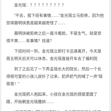
金光瑶：？？？？？？？？？
“不去，我下班有事情……”金光瑶立马拒绝，因为他
觉得聂明玦真是越来越奇怪了……
聂明玦被拒绝之后一直冷着脸，不是生气，就是觉
得不爽……有事情？找谁？
下班时间一到，金光瑶立即打卡迅速离开，今天是
周五明天后天可以休息，金光瑶直接开车去了福利院
到了之后见了一下养孟瑶长大的院长，然后一个长
得很可爱的小孩儿就扑了过来，奶声奶气的喊了一声“瑶
哥哥！”
金光瑶把人抱起来，小孩在金光瑶的颈窝里蹭了
蹭，开始朝金光瑶撒娇……