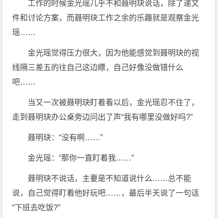
工作的时候金光瑶几乎不和聂明玦说话，除了递文
件和讨论方案，而聂明玦工作之余的乐趣就是观察金光
瑶……
金光瑶觉得压力很大，因为他能感觉到聂明玦的视
线隔三差五的往自己这边瞟，自己好像没做错什么
吧……
当又一次被聂明玦盯着看以后，金光瑶忍不住了，
走到聂明玦办公桌旁边问出了声“我有哪里没做好吗?”
聂明玦：“没有啊……”
金光瑶：“那你一直盯着我……”
聂明玦不说话，主要是不知道说什么……总不能
说，自己觉得盯着他好玩吧……，最后半天说了一句话
“下班去吃饭?”