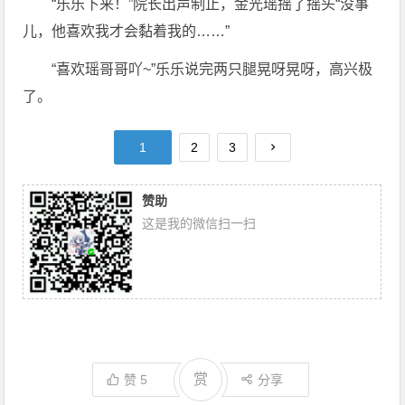
“乐乐下来！”院长出声制止，金光瑶摇了摇头“没事
儿，他喜欢我才会黏着我的……”
“喜欢瑶哥哥吖~”乐乐说完两只腿晃呀晃呀，高兴极
了。
1
2
3
赞助
这是我的微信扫一扫
赏
赞
5
分享