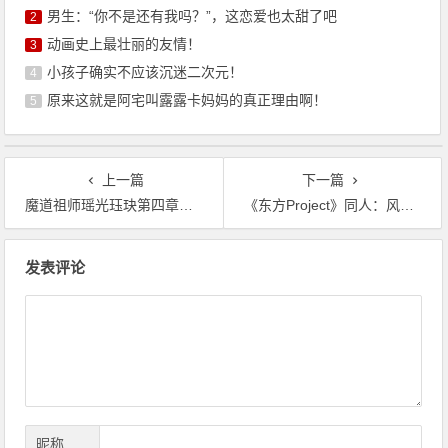
男生：“你不是还有我吗？”，这恋爱也太甜了吧
2
动画史上最壮丽的友情！
3
小孩子确实不应该沉迷二次元！
4
原来这就是阿宅叫露露卡妈妈的真正理由啊！
5
上一篇
下一篇
魔道祖师瑶光珏玦第四章：我杀了很多人，包括你以外的很多人
《东方Project》同人：风见幽香只想平静生活
文
发表评论
章
导
航
昵称