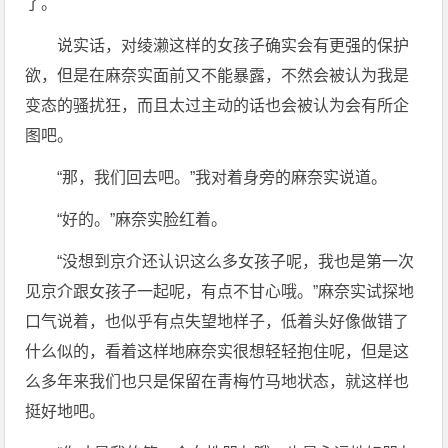
了。
说实话，对绫濑这样的女孩子确实会有更强的保护
欲，但是在麻奈实面前又不能暴露，不然会被认为我是
变态的骚扰狂，而且太过主动的话也会被认为会有所企
图吧。
“那，我们回去吧。”我对着身旁的麻奈实说道。
“好的。”麻奈实脸红着。
“没想到京介还认识这么多女孩子呢，我也是第一次
见京介跟女孩子一起呢，有点不甘心哦。”麻奈实试探地
口气说着，也似乎有点失望地样子，低着头好像做错了
什么似的，看着这样地麻奈实很想轻轻抱住呢，但是这
么多年来我们也只是保留在青梅竹马地状态，就这样也
挺好地吧。