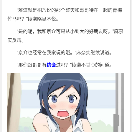
“难道就是桐乃说的那个整天和哥哥待在一起的青梅
竹马吗？”绫濑略显不悦。
“是的呢，我和京介可是从小到大的好朋友呀。”麻奈
实反击。
“京介也经常在我家玩的哦。”麻奈实继续说道。
“那你跟哥哥有
约会
过吗？”绫濑不甘心的问道。