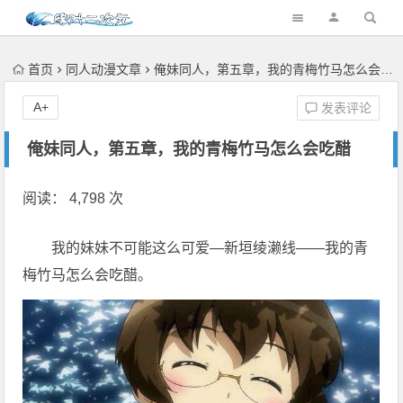
首页
同人动漫文章
俺妹同人，第五章，我的青梅竹马怎么会吃醋
A+
发表评论
俺妹同人，第五章，我的青梅竹马怎么会吃醋
阅读： 4,798 次
我的妹妹不可能这么可爱—新垣绫濑线——我的青
梅竹马怎么会吃醋。