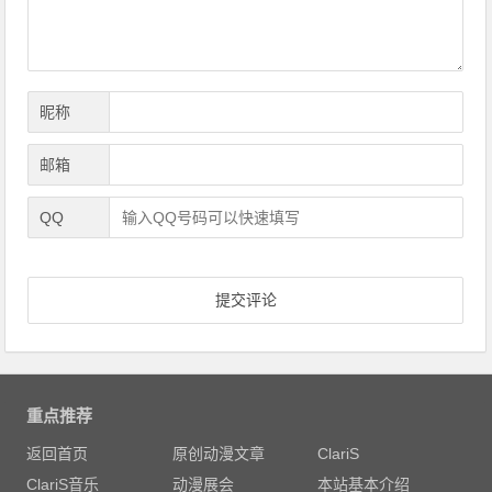
昵称
邮箱
QQ
重点推荐
返回首页
原创动漫文章
ClariS
ClariS音乐
动漫展会
本站基本介绍