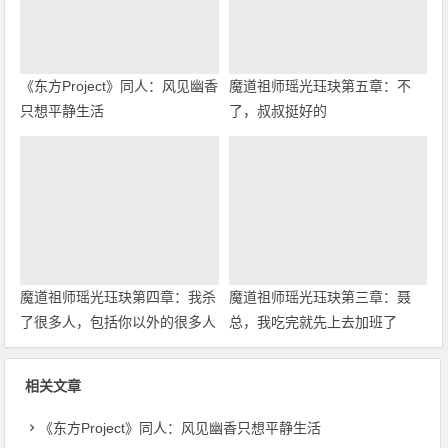
《东方Project》同人：风见幽香
魔道祖师瑶光珏玦第五章：不
只想平静生活
了，叔叔挺好的
魔道祖师瑶光珏玦第四章：我杀
魔道祖师瑶光珏玦第三章：聂
了很多人，包括你以外的很多人
总，我吃完就先上去加班了
相关文章
《东方Project》同人：风见幽香只想平静生活