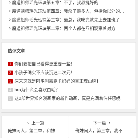
魔道祖师瑶光珏玦第五章：不了，叔叔挺好的
魔道祖师瑶光珏玦第四章：我杀了很多人，包括你以外的很多人
魔道祖师瑶光珏玦第三章：聂总，我吃完就先上去加班了
魔道祖师瑶光珏玦第二章：两个人都在互相观察着对方
热评文章
你们要把自己看得更重要一些！
1
小孩子确实不应该沉迷二次元！
2
原来这就是阿宅叫露露卡妈妈的真正理由啊！
3
bro为什么会喜欢白毛？
4
这2部世界知名漫画家的新作动画，真是充满着信任感呢
5
上一篇
下一篇
俺妹同人，第二章，和妹妹们的“约会”
俺妹同人，第三章，我不可能和绫濑小天使约会