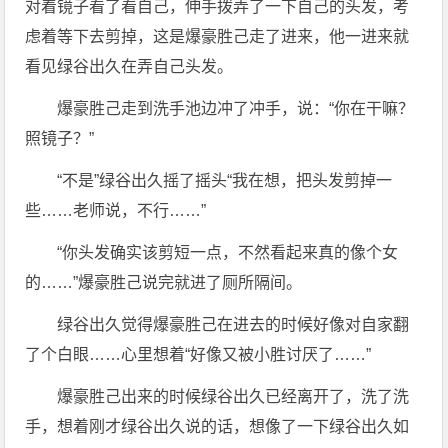
对着镜子看了看自己，伸手拨弄了一下自己的头发，考
虑着等下去剪掉，这是爆豪胜己走了进来，他一进来就
看见绿谷出久在弄自己头发。
爆豪胜己走到洗手池边冲了冲手，说：“你在干嘛？
照镜子？”
“不是”绿谷出久摇了摇头“我在想，把头发剪掉一
些……老师说，不行……”
“你头发确实该剪短一点，不然看起来真的像个女
的……”爆豪胜己说完就进了厕所隔间。
绿谷出久觉得爆豪胜己在进去的时候好像对自家翻
了个白眼……心里想着“好像又被小胜讨厌了……”
爆豪胜己出来的时候绿谷出久已经离开了，洗了洗
手，想着刚才绿谷出久说的话，想像了一下绿谷出久如