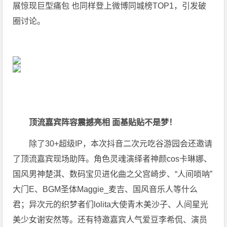
展惊现巨型痛包 也同样登上微博同城榜TOP1，引发破
圈讨论。
顶流嘉宾阵容震撼亮相 面基贴贴不是梦！
除了30+超级IP，本次抖音二次元吃谷游园会还邀请
了顶流嘉宾现场助阵。角色灵魂演绎者神颜cos卡琳娜、
国风男神楚淇、数码宝贝进化曲之父宫崎步、“人间唢呐”
大门E、BGM圣体Maggie_麦吉、国风音乐人等什么
君；异次元的织梦者们lolita大使青木美沙子、人间星光
美少女谢安然等。还有特邀嘉宾人气爱豆李希侃、演员