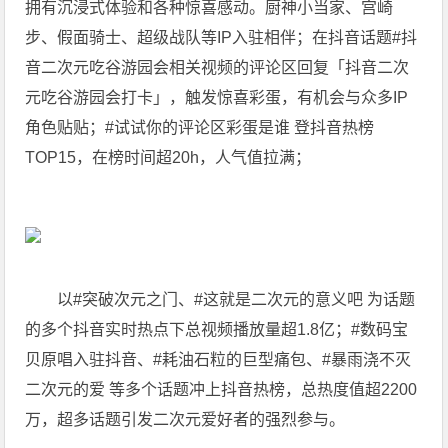
拥有沉浸式体验和各种惊喜感动。厨神小当家、宫崎
步、假面骑士、超级战队等IP入驻相伴；在抖音话题#抖
音二次元吃谷游园会相关视频的评论区回复「抖音二次
元吃谷游园会打卡」，触发惊喜彩蛋，有机会与众多IP
角色贴贴；#试试你的评论区彩蛋是谁 登抖音热榜
TOP15，在榜时间超20h，人气值拉满；
以#突破次元之门、#这就是二次元的意义吧 为话题
的多个抖音实时热点下总视频播放量超1.8亿；#数码宝
贝原唱入驻抖音、#耗油石粒的巨型痛包、#暴雨浇不灭
二次元的爱 等多个话题冲上抖音热榜，总热度值超2200
万，超多话题引发二次元爱好者的强烈参与。