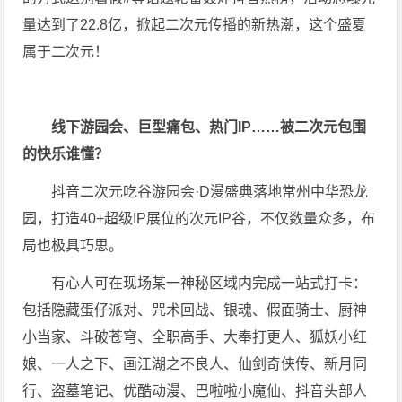
量达到了22.8亿，掀起二次元传播的新热潮，这个盛夏
属于二次元！
线下游园会、巨型痛包、热门IP……被二次元包围
的快乐谁懂？
抖音二次元吃谷游园会·D漫盛典落地常州中华恐龙
园，打造40+超级IP展位的次元IP谷，不仅数量众多，布
局也极具巧思。
有心人可在现场某一神秘区域内完成一站式打卡：
包括隐藏蛋仔派对、咒术回战、银魂、假面骑士、厨神
小当家、斗破苍穹、全职高手、大奉打更人、狐妖小红
娘、一人之下、画江湖之不良人、仙剑奇侠传、新月同
行、盗墓笔记、优酷动漫、巴啦啦小魔仙、抖音头部人