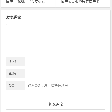
国庆｜第28届武汉艾妮动漫游戏展一宣情报发布
国庆萤火虫漫展来南宁啦!惊不惊喜，意不意外？
文
发表评论
章
导
航
昵称
邮箱
QQ