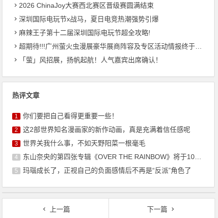
2026 ChinaJoy大赛西北赛区晋级赛圆满结束
深圳国际电玩节x战马，夏日电竞热潮强势引爆
麻辣王子第十二届深圳国际电玩节超全攻略!
超期待!!!广州萤火虫漫展豪华展商阵容及专区活动情报终于来啦！
「萤」风招展，扬帆起航！人气嘉宾出席确认！
热评文章
你们要把自己看得更重要一些！
1
这2部世界知名漫画家的新作动画，真是充满着信任感呢
2
世界关我什么事，不如天野阳菜一根毫毛
3
东山奈央的第四张专辑《OVER THE RAINBOW》将于10月7日发售
4
玛瑙成长了，正视自己的负面感情后不再是“反派”角色了
5
上一篇
下一篇