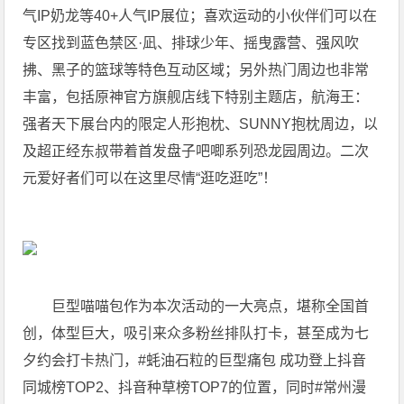
气IP奶龙等40+人气IP展位；喜欢运动的小伙伴们可以在
专区找到蓝色禁区·凪、排球少年、摇曳露营、强风吹
拂、黑子的篮球等特色互动区域；另外热门周边也非常
丰富，包括原神官方旗舰店线下特别主题店，航海王：
强者天下展台内的限定人形抱枕、SUNNY抱枕周边，以
及超正经东叔带着首发盘子吧唧系列恐龙园周边。二次
元爱好者们可以在这里尽情“逛吃逛吃”！
巨型喵喵包作为本次活动的一大亮点，堪称全国首
创，体型巨大，吸引来众多粉丝排队打卡，甚至成为七
夕约会打卡热门，#蚝油石粒的巨型痛包 成功登上抖音
同城榜TOP2、抖音种草榜TOP7的位置，同时#常州漫