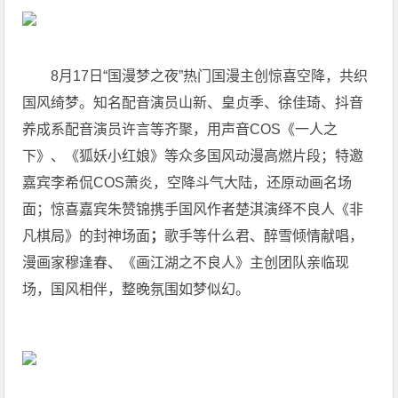
8月17日“国漫梦之夜”热门国漫主创惊喜空降，共织
国风绮梦。知名配音演员山新、皇贞季、徐佳琦、抖音
养成系配音演员许言等齐聚，用声音COS《一人之
下》、《狐妖小红娘》等众多国风动漫高燃片段；特邀
嘉宾李希侃COS萧炎，空降斗气大陆，还原动画名场
面；惊喜嘉宾朱赞锦携手国风作者楚淇演绎不良人《非
凡棋局》的封神场面
；
歌手等什么君、醉雪倾情献唱，
漫画家穆逢春、《画江湖之不良人》主创团队亲临现
场，国风相伴，整晚氛围如梦似幻。