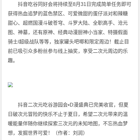
抖音吃谷同好会将持续至8月31日完成简单任务即可
获得热血追梦的蓝色禁区、可爱微甜的蛋仔派对和辣糖
甜心、超燃国漫斗破苍穹、斗罗大陆、全职高手、沧元
图、神墓，还有原神、经典动漫厨神小当家、特摄假面
骑士/超级战队等等，独家罐头吧唧和限定周边！截止目
前已吸引众多粉丝参与线上抽奖，享受二次元周边的乐
趣。
抖音二次元吃谷游园会•D漫盛典已完美收官，但夏
日破次元冒险的快乐不止于夏日，希望二次元带来的温
暖能量伴随你继续探索三次元的未知地图，不忘热血梦
想，发掘世界可爱！（作者：刘润）