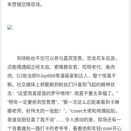
朱赞锦空降现场。
到场粉丝不仅可以参与嘉宾签售，恐龙花车巡游，
还能偶遇超正经东叔、索隆静安君、哎呀老付、鱼肉
肉、DJ炭治郎RJay666等漫画家和达人，整个惊喜不
断。社交媒体上频繁刷到粉丝们兴奋到飞起的精神状
态：“这里简直是我的梦中情地！简直不要太幸福了。”
“明年一定要抢到签售票”，“第一次这么近距离看到卡琳
娜老师，好伟大的一张脸！”，“coser大佬和地偶贴贴，
是谁双厨狂喜了我不说”……令人感动的是，现场还有一
个背着痛包一路打卡的老爷爷，看着他和年轻coser开心