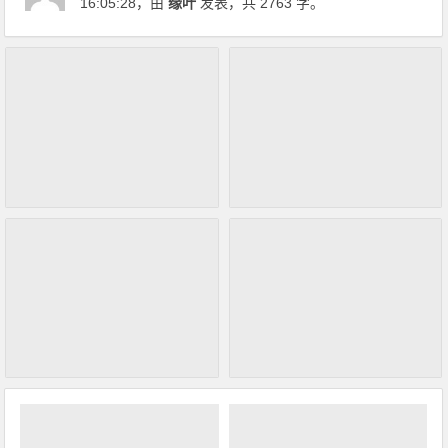
16:05:28
，由
缘叶
发表，共 2763 字。