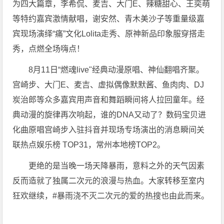
为四大篇章，李希侃、麦吉、大门E、辣糖甜心、王奕萌
等特约嘉宾激情献唱，谢安然、青木美沙子等重量级嘉
宾现场演绎“痛”文化Lolita走秀、原神新品印象服穿搭走
秀，点燃全场嗨点！
8月11日“燃魂live"经典动漫原唱、神仙翻唱齐聚。
宫崎步、大门E、麦吉、虚拟偶像默默酱、鱼肉肉、DJ
炭治郎等众多嘉宾用声音和舞蹈瞬间将人拉回童年。经
典动漫的旋律再次响起，谁的DNA又动了？数码宝贝进
化曲原唱宫崎步入驻抖音并现场专场演出的消息瞬间关
联热点娱乐榜 TOP31，常州本地榜TOP2。
更绝的是当晚一场天降暴雨，意料之外的天气因素
反而造就了独属二次元的浪漫与热血。大家转移至室内
狂欢继续，#暴雨浇不灭二次元的爱的热搜也由此而来。