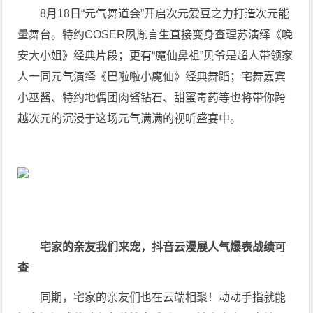
8月18日“元气舞道会”开启次元爱豆之力打造次元能
量舞台。特约COSER夙胤言生直接变身查理苏演绎《晚
安大小姐》经典片段；更有“魔仙鼻祖”贝爷是超人带领家
人一同元气演绎《巴啦啦小魔仙》经典舞蹈；宅舞嘉宾
小巫酱、特约地偶团肉酱钻石、甜蜜毒药等也将带你跨
越次元的沉浸于这场元气满满的视听盛宴中。
宅家的亲友我们来宠，抖音云漫展人气爆表战绩可
查
同期，宅家的亲友们也在云端相聚！动动手指就能