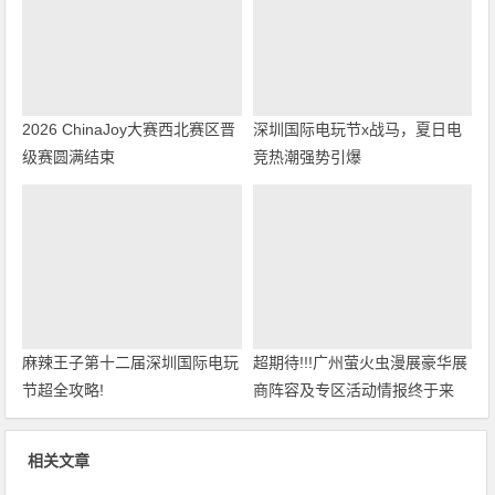
2026 ChinaJoy大赛西北赛区晋
深圳国际电玩节x战马，夏日电
级赛圆满结束
竞热潮强势引爆
麻辣王子第十二届深圳国际电玩
超期待!!!广州萤火虫漫展豪华展
节超全攻略!
商阵容及专区活动情报终于来
啦！
相关文章