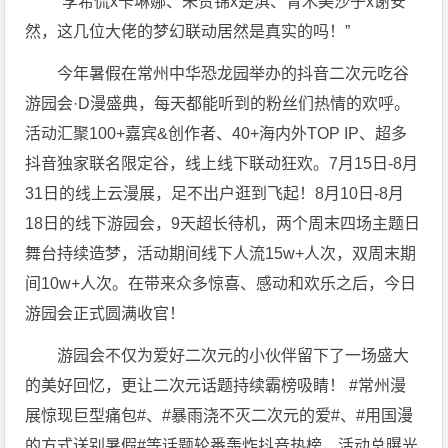
“李希侃x卡琳娜、朱赞锦x楚淇、青木美沙子x谢安
然，这几位大佬的梦幻联动居然是真实的吗！”
今年暑假在常州中华恐龙园举办的抖音二次元吃谷
游园会·D漫盛典，每天都能听到的粉丝们热情的欢呼。
活动汇聚100+嘉宾&创作者、40+海内外TOP IP、超多
抖音独家联名限定谷，线上线下联动狂欢。7月15日-8月
31日的线上云漫展，足不出户逛到飞起！8月10日-8月
18日的线下游园会，9天超长待机，两个周末四场主题日
舞台持续造梦，活动期间线下人流15w+人次，双周末期
间10w+人次。在带来众多惊喜、感动和欢乐之后，今日
游园会正式圆满收官！
游园会不仅为爱好二次元的小伙伴留下了一场盛大
的美好回忆，更让二次元话题持续霸榜吸睛！ #常州漫
展惊现巨型痛包#、#暴雨浇不灭二次元的爱#、#用国漫
的方式送别暑假#等话题轮番轰炸抖音热榜，活动总曝光