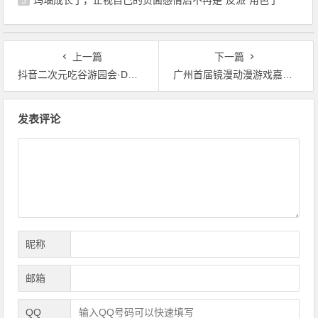
5
上一篇
下一篇
抖音二次元吃谷游园会·D漫盛典，用动漫的方式纪念这个夏天！
广州首届镜漫动漫游戏嘉年华来啦！
文
发表评论
章
导
航
昵称
邮箱
QQ