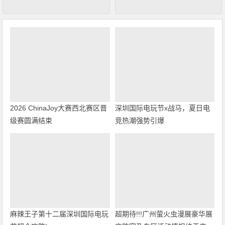
2026 ChinaJoy大赛西北赛区晋
深圳国际电玩节x战马，夏日电
级赛圆满结束
竞热潮强势引爆
麻辣王子第十二届深圳国际电玩
超期待!!!广州萤火虫漫展豪华展