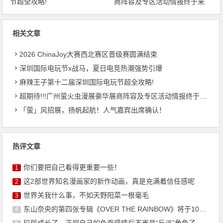
节超全攻略!
商阵容及专区活动情报终于来
啦！
相关文章
2026 ChinaJoy大赛西北赛区晋级赛圆满结束
深圳国际电玩节x战马，夏日电竞热潮强势引爆
麻辣王子第十二届深圳国际电玩节超全攻略!
超期待!!!广州萤火虫漫展豪华展商阵容及专区活动情报终于来啦！
「萤」风招展，扬帆起航！人气嘉宾出席确认！
热评文章
你们要把自己看得更重要一些！
1
这2部世界知名漫画家的新作动画，真是充满着信任感呢
2
世界关我什么事，不如天野阳菜一根毫毛
3
东山奈央的第四张专辑《OVER THE RAINBOW》将于10月7日发售
4
玛瑙成长了，正视自己的负面感情后不再是“反派”角色了