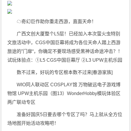
☁奇幻巨作助你重走西游，直面天命！
广西文创大厦整个L5层！已经加入本次萤火虫特别
文旅活动中，CGS中国巨幕将成为各位天命人踏上西游
旅途的”门扉“，你确定不要现场感受黑神话命途冲击？！
试玩体验点：①L5 CGS中国巨幕厅 ②L3 UPW主机乐园
数不过来，好玩的专区根本数不过来[春游家族]
WIO同人联动区 COSPLAY馆 万物破远电子游戏博
物馆 UPW主机乐园（图13）WonderHobby模玩体验区
两广联动专区
准备好国庆5日要去哪个专区了吗？马上就从全方位
场地图开始活动攻略吧！