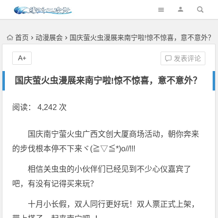
首页
动漫展会
国庆萤火虫漫展来南宁啦!惊不惊喜，意不意外？
A+
发表评论
国庆萤火虫漫展来南宁啦!惊不惊喜，意不意外？
阅读： 4,242 次
国庆南宁萤火虫广西文创大厦商场活动，朝你奔来
的步伐根本停不下来ヾ(≧▽≦*)o//!!!
相信关虫虫的小伙伴们已经见到不少心仪嘉宾了
吧，有没有记得买来玩？
十月小长假，双人同行更好玩！双人票正式上架，