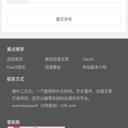
重点推荐
返回首页
原创动漫文章
ClariS
ClariS音乐
动漫展会
本站基本介绍
联系方式
缘叶二次元，一个能用碎片化时间，写点漫评、动漫文章
打发时间，还可以赚零花钱的动漫评论平台。
xuenaiwuyue#（#改成@）126.com
看板娘