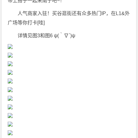
带上搭子一起来南宁吧~！
人气商家入驻！买谷逛街还有众多热门IP，在L1&外
广场等你打卡[哇]
详情见图3和图6 ψ(｀∇´)ψ