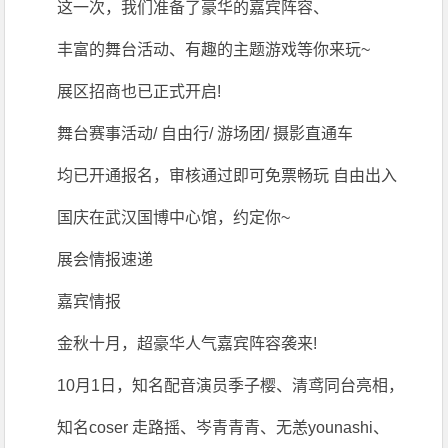
这一次，我们准备了豪华的嘉宾阵容、
丰富的舞台活动、有趣的主题游戏等你来玩~
展区招商也已正式开启!
舞台赛事活动/ 自由行/ 游场团/ 摄影直通车
均已开通报名，审核通过即可免票畅玩 自由出入
国庆在武汉国博中心馆，约定你~
展会情报速递
嘉宾情报
金秋十月，超豪华人气嘉宾阵容袭来!
10月1日，知名配音演员季子樱、清鸢同台亮相，
知名coser 走路摇、岑青青青、无恙younashi、