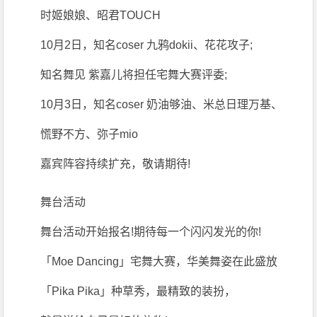
时姬娘娘、昭君TOUCH
10月2日，知名coser 九鸦dokii、花花攻子;
知名舞见 紫嘉儿将担任宅舞大赛评委;
10月3日，知名coser 奶油够油、米总日理万基、
慌野不方、弥子mio
嘉宾阵容持续扩充，敬请期待!
舞台活动
舞台活动开始报名!期待每一个闪闪发光的你!
「Moe Dancing」宅舞大赛，华美舞姿在此盛放
「Pika Pika」种草秀，最精致的装扮，