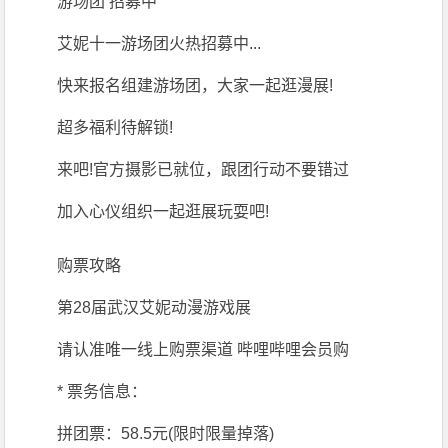
游场团 招募中
艾妮十一游场团火热招募中...
快来报名组建游场团，大家一起逛漫展!
超多福利待解锁!
来吧!官方摄影已就位，跟团行动不要错过
加入心仪组织一起逛展玩耍吧!
购票攻略
第28届武汉艾妮动漫游戏展
请认准唯一线上购票渠道 哔哩哔哩会员购
* 票务信息：
拼团票：58.5元(限时限量掉落)