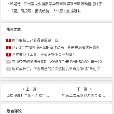
超期待!!!广州萤火虫漫展豪华展商阵容及专区活动情报终于来啦！
「萤」风招展，扬帆起航！人气嘉宾出席确认！
热评文章
你们要把自己看得更重要一些！
1
这2部世界知名漫画家的新作动画，真是充满着信任感呢
2
世界关我什么事，不如天野阳菜一根毫毛
3
东山奈央的第四张专辑《OVER THE RAINBOW》将于10月7日发售
4
玛瑙成长了，正视自己的负面感情后不再是“反派”角色了
5
上一篇
下一篇
免费漫展！合乐不为嘉年华8月活动上新啦！
抖音二次元吃谷游园会·D漫盛典，用动漫的方式纪念这个夏天！
文
发表评论
章