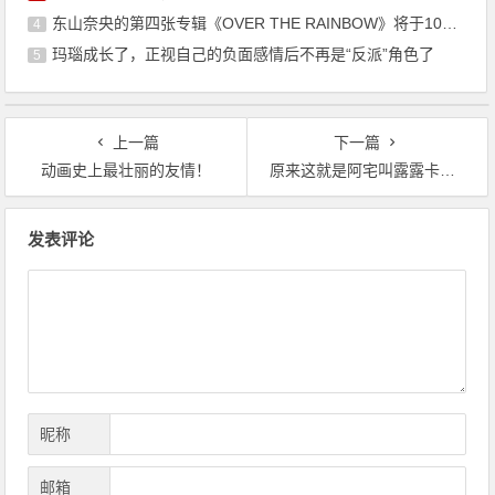
东山奈央的第四张专辑《OVER THE RAINBOW》将于10月7日发售
4
玛瑙成长了，正视自己的负面感情后不再是“反派”角色了
5
上一篇
下一篇
动画史上最壮丽的友情！
原来这就是阿宅叫露露卡妈妈的真正理由啊！
文
发表评论
章
导
航
昵称
邮箱