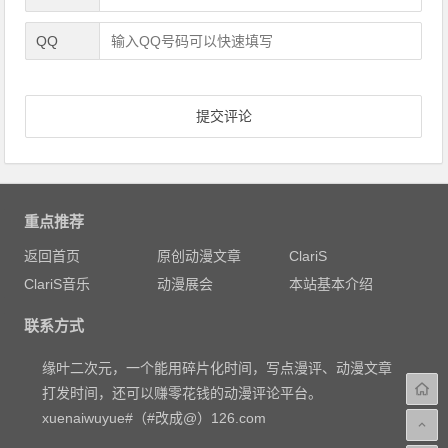
QQ
重点推荐
返回首页
原创动漫文章
ClariS
ClariS音乐
动漫展会
本站基本介绍
联系方式
缘叶二次元，一个能用碎片化时间，写点漫评、动漫文章
打发时间，还可以赚零花钱的动漫评论平台。
xuenaiwuyue#（#改成@）126.com