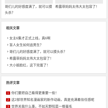
哥们儿的好感度满了，就可以摸
希露菲妈妈太伟大太包容了！
头杀？
相关文章
女主6集才正式上线，真6啊
盲人女生如何追男生？
哥们儿的好感度满了，就可以摸头杀？
希露菲妈妈太伟大太包容了！
大小姐脸红，这下完蛋了！
热评文章
你们要把自己看得更重要一些！
1
这2部世界知名漫画家的新作动画，真是充满着信任感呢
2
世界关我什么事，不如天野阳菜一根毫毛
3