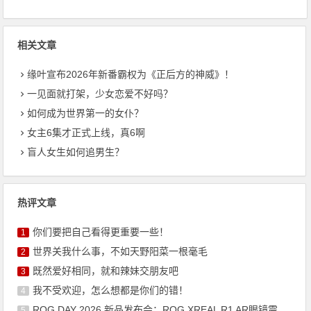
相关文章
缘叶宣布2026年新番霸权为《正后方的神威》！
一见面就打架，少女恋爱不好吗？
如何成为世界第一的女仆？
女主6集才正式上线，真6啊
盲人女生如何追男生？
热评文章
你们要把自己看得更重要一些！
1
世界关我什么事，不如天野阳菜一根毫毛
2
既然爱好相同，就和辣妹交朋友吧
3
我不受欢迎，怎么想都是你们的错！
4
ROG DAY 2026 新品发布会：ROG XREAL R1 AR眼镜震撼来袭
5