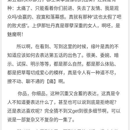
种：太痛了、只能看着你们前进、失去了友情、我是观
众吗/会赢的、寂寞和落幕感。真就有那种“这也太假了吧
的败犬感”。上伊那牡丹真是罪孽深重的女人，啊呸，是
魅魔啊！
所以啊，在看到、写到这里的时候，缘叶是真的不
知道应该如何去表达第五话的出色了。很美、委婉、暗
示、试探、明示等等，都是那么自然，都是那么体贴、
都是把草莓切成爱心的模样，真是令人有一种道不尽，
撩不动、聊不通的【痛】啊。
你品，你细品，这种沉重又含蓄的表达，这真是令
人不知道要表达什么了，甚至也可以说到底是拒绝呢？
还是表达喜欢呢？完全猜不到又get到很多细节啊，可以
说是一部复杂又不复杂的一集了。