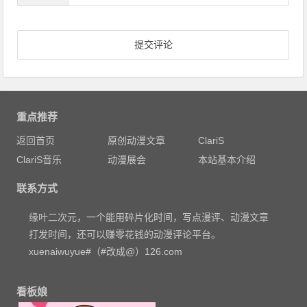
重点推荐
返回首页
原创动漫文章
ClariS
ClariS音乐
动漫展会
本站基本介绍
联系方式
缘叶二次元，一个能用碎片化时间，写点漫评、动漫文章
打发时间，还可以赚零花钱的动漫评论平台。
xuenaiwuyue#（#改成@）126.com
看板娘