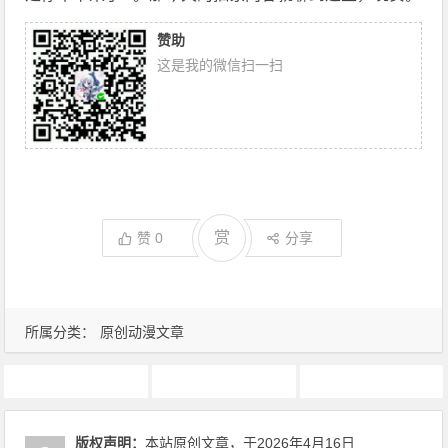
赞助
这是我的微信扫一扫
赏
赞
0
分享
所属分类：
原创动漫文章
4月新番
动画推荐
原创动漫文章
版权声明：
本站原创文章，于2026年4月16日