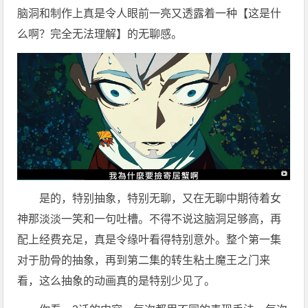
脑洞和制作上真是令人眼前一亮又透露着一种【这是什
么啊？完全无法理解】的无聊感。
是的，特别抽象，特别无聊，又在无聊中期待着女
神那淡淡一笑和一句吐槽。不得不说这脑洞足够高，再
配上经费充足，真是令缘叶看得特别意外。整个第一集
对于肋骨的抽象，再到第二集的转生粘土魔王之门来
看，这么抽象的动画真的是特别少见了。