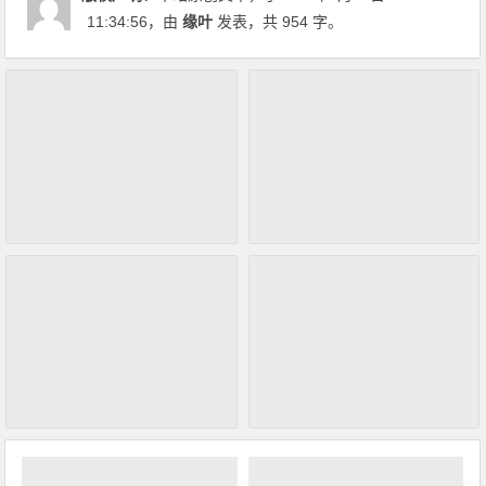
11:34:56
，由
缘叶
发表，共 954 字。