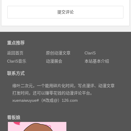
重点推荐
返回首页
原创动漫文章
ClariS
ClariS音乐
动漫展会
本站基本介绍
联系方式
缘叶二次元，一个能用碎片化时间，写点漫评、动漫文章
打发时间，还可以赚零花钱的动漫评论平台。
xuenaiwuyue#（#改成@）126.com
看板娘