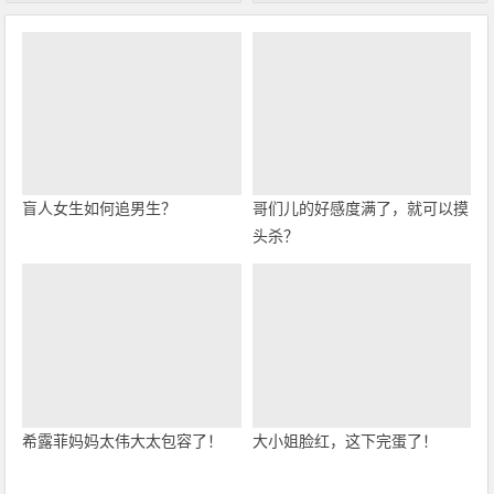
盲人女生如何追男生？
哥们儿的好感度满了，就可以摸
头杀？
希露菲妈妈太伟大太包容了！
大小姐脸红，这下完蛋了！