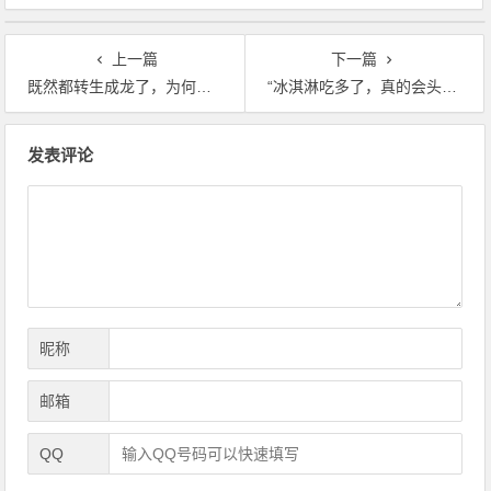
上一篇
下一篇
既然都转生成龙了，为何不选择一傻到底呢？
“冰淇淋吃多了，真的会头疼”
文
发表评论
章
导
航
昵称
邮箱
QQ