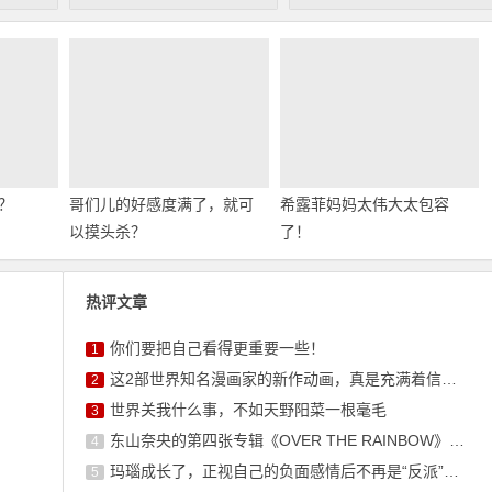
？
哥们儿的好感度满了，就可
希露菲妈妈太伟大太包容
以摸头杀？
了！
热评文章
你们要把自己看得更重要一些！
1
这2部世界知名漫画家的新作动画，真是充满着信任感呢
2
世界关我什么事，不如天野阳菜一根毫毛
3
东山奈央的第四张专辑《OVER THE RAINBOW》将于10月7日发售
4
玛瑙成长了，正视自己的负面感情后不再是“反派”角色了
5