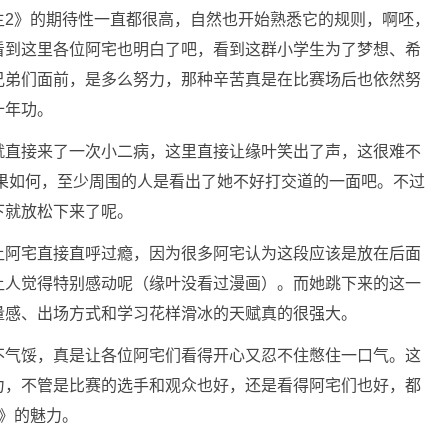
主2》的期待性一直都很高，自然也开始熟悉它的规则，啊呸，
看到这里各位阿宅也明白了吧，看到这群小学生为了梦想、希
兄弟们面前，是多么努力，那种辛苦真是在比赛场后也依然努
十年功。
就直接来了一次小二病，这里直接让缘叶笑出了声，这很难不
结果如何，至少周围的人是看出了她不好打交道的一面吧。不过
下就放松下来了呢。
让阿宅直接直呼过瘾，因为很多阿宅认为这段应该是放在后面
让人觉得特别感动呢（缘叶没看过漫画）。而她跳下来的这一
量感、出场方式和学习花样滑冰的天赋真的很强大。
不气馁，真是让各位阿宅们看得开心又忍不住憋住一口气。这
力，不管是比赛的选手和观众也好，还是看得阿宅们也好，都
》的魅力。