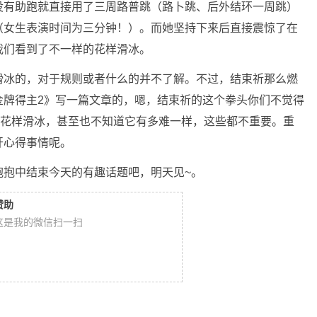
没有助跑就直接用了三周路普跳（路卜跳、后外结环一周跳）
（女生表演时间为三分钟！）。而她坚持下来后直接震惊了在
我们看到了不一样的花样滑冰。
滑冰的，对于规则或者什么的并不了解。不过，结束祈那么燃
金牌得主2》写一篇文章的，嗯，结束祈的这个拳头你们不觉得
过花样滑冰，甚至也不知道它有多难一样，这些都不重要。重
开心得事情呢。
抱抱中结束今天的有趣话题吧，明天见~。
赞助
这是我的微信扫一扫