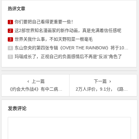
热评文章
你们要把自己看得更重要一些！
1
这2部世界知名漫画家的新作动画，真是充满着信任感呢
2
世界关我什么事，不如天野阳菜一根毫毛
3
东山奈央的第四张专辑《OVER THE RAINBOW》将于10月7日发售
4
玛瑙成长了，正视自己的负面感情后不再是“反派”角色了
5
上一篇
下一篇
《约会大作战4》有中二病的时崎狂三终于出现，爱了爱了
2万人评价，9.1分，《路人角色很不友好》这部新番完结撒花
文
发表评论
章
导
航