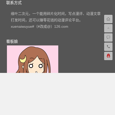
联系方式
缘叶二次元，一个能用碎片化时间，写点漫评、动漫文章
打发时间，还可以赚零花钱的动漫评论平台。
xuenaiwuyue#（#改成@）126.com
看板娘
粤公网安备 44030602000324号
-
网站地图
-
粤ICP备
16033283-1