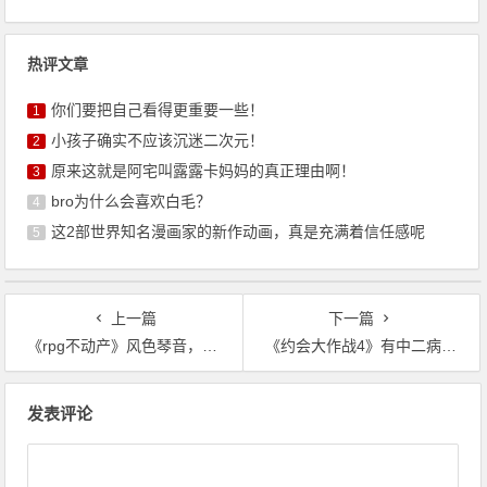
热评文章
你们要把自己看得更重要一些！
1
小孩子确实不应该沉迷二次元！
2
原来这就是阿宅叫露露卡妈妈的真正理由啊！
3
bro为什么会喜欢白毛？
4
这2部世界知名漫画家的新作动画，真是充满着信任感呢
5
上一篇
下一篇
《rpg不动产》风色琴音，被变成龙的弗雅，一爪子给拍死了
《约会大作战4》有中二病的时崎狂三终于出现，爱了爱了
文
发表评论
章
导
航