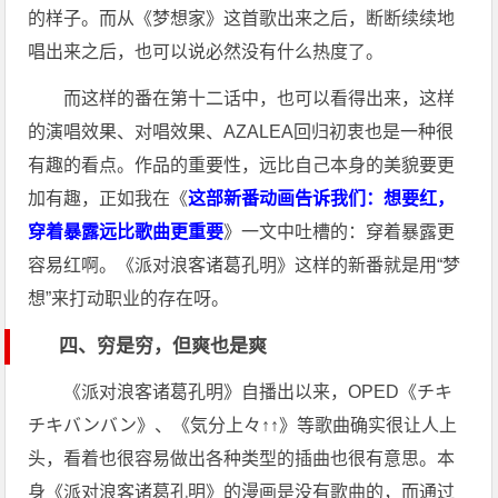
的样子。而从《梦想家》这首歌出来之后，断断续续地
唱出来之后，也可以说必然没有什么热度了。
而这样的番在第十二话中，也可以看得出来，这样
的演唱效果、对唱效果、AZALEA回归初衷也是一种很
有趣的看点。作品的重要性，远比自己本身的美貌要更
加有趣，正如我在《
这部新番动画告诉我们：想要红，
穿着暴露远比歌曲更重要
》一文中吐槽的：穿着暴露更
容易红啊。《派对浪客诸葛孔明》这样的新番就是用“梦
想”来打动职业的存在呀。
四、穷是穷，但爽也是爽
《派对浪客诸葛孔明》自播出以来，OPED《チキ
チキバンバン》、《気分上々↑↑》等歌曲确实很让人上
头，看着也很容易做出各种类型的插曲也很有意思。本
身《派对浪客诸葛孔明》的漫画是没有歌曲的，而通过