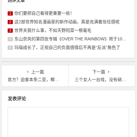
热评文章
你们要把自己看得更重要一些！
1
这2部世界知名漫画家的新作动画，真是充满着信任感呢
2
世界关我什么事，不如天野阳菜一根毫毛
3
东山奈央的第四张专辑《OVER THE RAINBOW》将于10月7日发售
4
玛瑙成长了，正视自己的负面感情后不再是“反派”角色了
5
上一篇
下一篇
官方？迫害本条二亚，椰树椰汁美女图，换成了她
三个女人一台戏，没有硝烟的战争，这部番的小学生都看呆了
文
发表评论
章
导
航