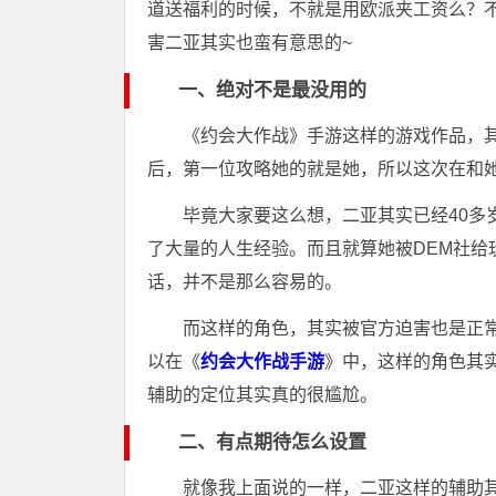
道送福利的时候，不就是用欧派夹工资么？不
害二亚其实也蛮有意思的~
一、绝对不是最没用的
《约会大作战》手游这样的游戏作品，
后，第一位攻略她的就是她，所以这次在和
毕竟大家要这么想，二亚其实已经40多
了大量的人生经验。而且就算她被DEM社给
话，并不是那么容易的。
而这样的角色，其实被官方迫害也是正
以在《
约会大作战手游
》中，这样的角色其
辅助的定位其实真的很尴尬。
二、有点期待怎么设置
就像我上面说的一样，二亚这样的辅助