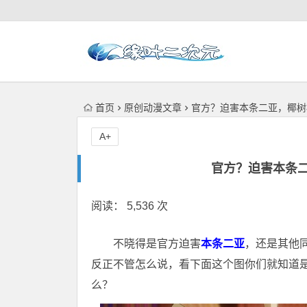
首页
原创动漫文章
官方？迫害本条二亚，椰树
A+
官方？迫害本条
阅读： 5,536 次
不晓得是官方迫害
本条二亚
，还是其他
反正不管怎么说，看下面这个图你们就知道
么？