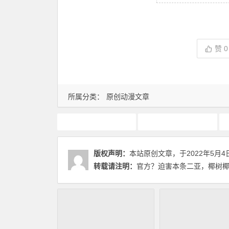
赞
0
所属分类：
原创动漫文章
动画推荐
游戏
版权声明：
本站原创文章，于2022年5月4
转载请注明：
官方？迫害本条二亚，椰树椰