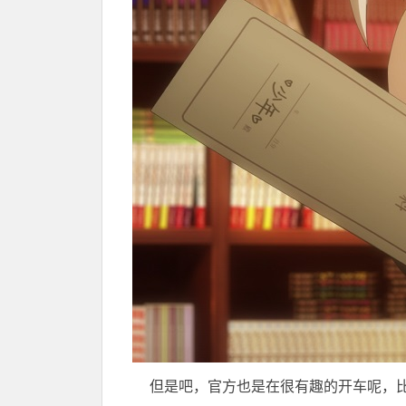
但是吧，官方也是在很有趣的开车呢，