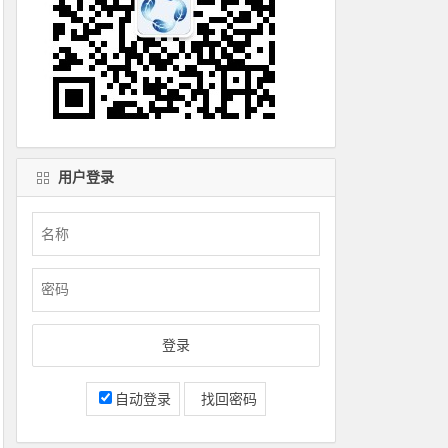
用户登录
自动登录
找回密码