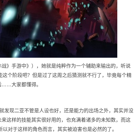
作战》手游中》），她就是纯粹作为一个辅助来输出的，听说
能这个阶段吧？但是过了这周之后猜测就不行了，毕竟每个精
后……大家都懂得。
们就发现二亚不管是人设也好，还是能力的出场之外，其实并没
未来这样的技能其实很好用的，也充满着诸多的未知数，而这
所以对于这样的角色而言，其实被迫害也是必然的了。