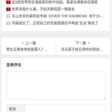
这2部世界知名漫画家的新作动画，真是充满着信任感呢
2
世界关我什么事，不如天野阳菜一根毫毛
3
东山奈央的第四张专辑《OVER THE RAINBOW》将于10月7日发售
4
玛瑙成长了，正视自己的负面感情后不再是“反派”角色了
5
上一篇
下一篇
男女互换身体就是雷人？那他们如果上厕所的话，会不会尴尬？
月见英子给孔明听的原创歌曲，正好对应PPT，真是神回
文
发表评论
章
导
航
昵称