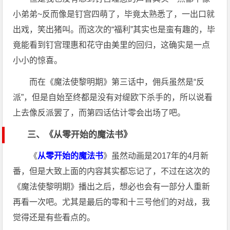
小弟弟~反而像是钉宫四萌了，毕竟太熟悉了，一出口就
出戏，笑出猪叫。而这次的“福利”其实也是蛮有趣的，毕
竟能看到钉宫理惠和花守由美里的回归，这确实是一点
小小的惊喜。
而在《魔法使黎明期》第三话中，佣兵虽然是“反
派”，但是自始至终都是没有对缇欧下杀手的，所以说看
上去像反派罢了，而第四话估计零会出场了吧。
三、《从零开始的魔法书》
《
从零开始的魔法书
》虽然动画是2017年的4月新
番，但是大致上面的内容其实都忘记了，不过在这次的
《魔法使黎明期》播出之后，想必也会有一部分人重新
再看一次吧。尤其是最后的零和十三号他们的对战，我
觉得还是有些看点的。