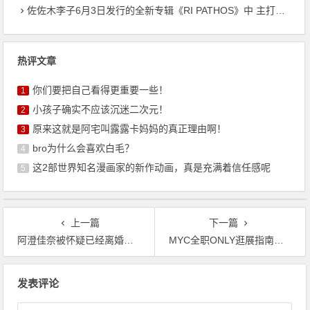
佐佐木李子6月3日发行的全新专辑《RI PATHOS》中 主打曲《桃李成蹊》的音乐视频已公开
热评文章
你们要把自己看得更重要一些！
1
小孩子确实不应该沉迷二次元！
2
原来这就是阿宅叫露露卡妈妈的真正理由啊！
3
bro为什么会喜欢白毛？
4
这2部世界知名漫画家的新作动画，真是充满着信任感呢
5
上一篇
下一篇
阿澄佳奈被怀疑已经离婚，死宅你想干嘛
MYC全职ONLY逛展指南（正经的）
文
发表评论
章
导