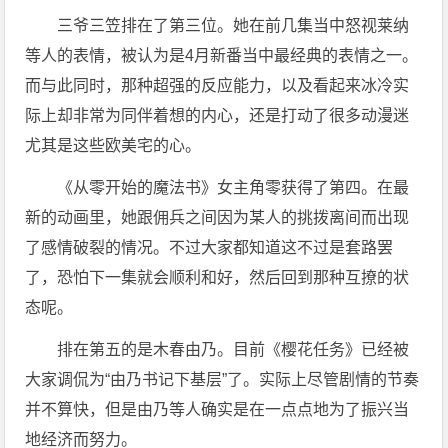
三爷三笠排在了第三位。她在前几集当中怒视莱纳
等人的表情，被认为是4月新番当中最经典的表情之一。
而与此同时，那种超强的反应能力，以及看起来冰冷实
际上却非常为同伴着想的内心，还是打动了很多动漫迷
尤其是这些欧美宅的心。
《从零开始的魔法书》女主角零获得了第四。在最
新的动画里，她跟佣兵之间因为某人的挑拨离间而出现
了感情破裂的情况。不过大家都知道这不过是套路罢
了，恐怕下一集就会顺利和好，然后回到那种互撩的状
态呢。
排在第五的是木春由乃。目前《樱花任务》已经被
大家调侃为“由乃书记下基层”了。实际上尽管剧情的节奏
并不算快，但是由乃等人确实是在一点点地为了振兴当
地经济而努力。