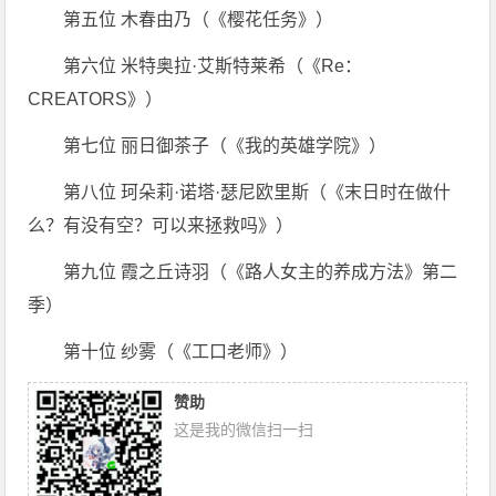
第五位 木春由乃（《樱花任务》）
第六位 米特奥拉·艾斯特莱希（《Re：
CREATORS》）
第七位 丽日御茶子（《我的英雄学院》）
第八位 珂朵莉·诺塔·瑟尼欧里斯（《末日时在做什
么？有没有空？可以来拯救吗》）
第九位 霞之丘诗羽（《路人女主的养成方法》第二
季）
第十位 纱雾（《工口老师》）
赞助
这是我的微信扫一扫