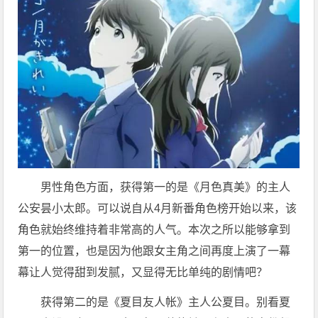
男性角色方面，获得第一的是《月色真美》的主人
公安昙小太郎。可以说自从4月新番角色榜开始以来，该
角色就始终维持着非常高的人气。本次之所以能够拿到
第一的位置，也是因为他跟女主角之间再度上演了一幕
幕让人觉得甜到发腻，又显得无比单纯的剧情吧？
获得第二的是《夏目友人帐》主人公夏目。别看夏