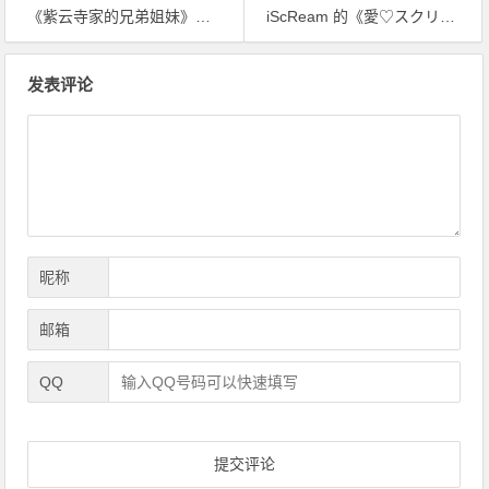
《紫云寺家的兄弟姐妹》动画原声专辑即将发行，包含片尾曲和BGM
iScReam 的《愛♡スクリ～ム！(Ai♡Scream!)》 正在世界各地爆发中！
文
发表评论
章
导
航
昵称
邮箱
QQ