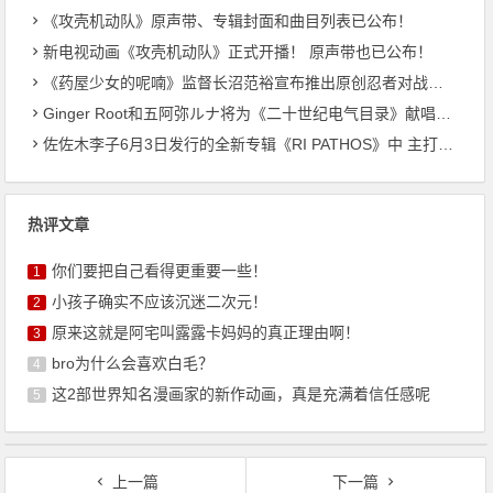
《攻壳机动队》原声带、专辑封面和曲目列表已公布！
新电视动画《攻壳机动队》正式开播！ 原声带也已公布！
《药屋少女的呢喃》监督长沼范裕宣布推出原创忍者对战恐龙动画！
Ginger Root和五阿弥ルナ将为《二十世纪电气目录》献唱主题曲
佐佐木李子6月3日发行的全新专辑《RI PATHOS》中 主打曲《桃李成蹊》的音乐视频已公开
热评文章
你们要把自己看得更重要一些！
1
小孩子确实不应该沉迷二次元！
2
原来这就是阿宅叫露露卡妈妈的真正理由啊！
3
bro为什么会喜欢白毛？
4
这2部世界知名漫画家的新作动画，真是充满着信任感呢
5
上一篇
下一篇