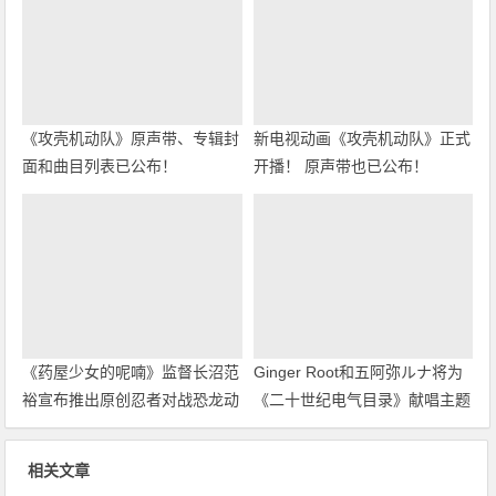
《攻壳机动队》原声带、专辑封
新电视动画《攻壳机动队》正式
面和曲目列表已公布！
开播！ 原声带也已公布！
《药屋少女的呢喃》监督长沼范
Ginger Root和五阿弥ルナ将为
裕宣布推出原创忍者对战恐龙动
《二十世纪电气目录》献唱主题
画！
曲
相关文章