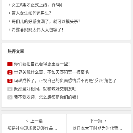
女主6集才正式上线，真6啊
盲人女生如何追男生？
哥们儿的好感度满了，就可以摸头杀？
希露菲妈妈太伟大太包容了！
热评文章
你们要把自己看得更重要一些！
1
世界关我什么事，不如天野阳菜一根毫毛
2
玛瑙成长了，正视自己的负面感情后不再是“反派”角色了
3
既然爱好相同，就和辣妹交朋友吧
4
我不受欢迎，怎么想都是你们的错！
5
上一篇
下一篇
都是社会现场级动漫作品，这2部动漫，为什么画功技术差距很大
以日本大正时期为时代背景的动漫，你知道哪几部？