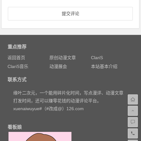
重点推荐
返回首页
原创动漫文章
ClariS
ClariS音乐
动漫展会
本站基本介绍
联系方式
缘叶二次元，一个能用碎片化时间，写点漫评、动漫文章
打发时间，还可以赚零花钱的动漫评论平台。
xuenaiwuyue#（#改成@）126.com
看板娘