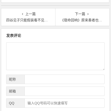
上一篇
下一篇
四谷见子只能假装看不见鬼怪？这个理所当然的问题，是为什么呢
《宿命回响》原来奏者也能超越极限，在场的人都惊呆了
文
发表评论
章
导
航
昵称
邮箱
QQ