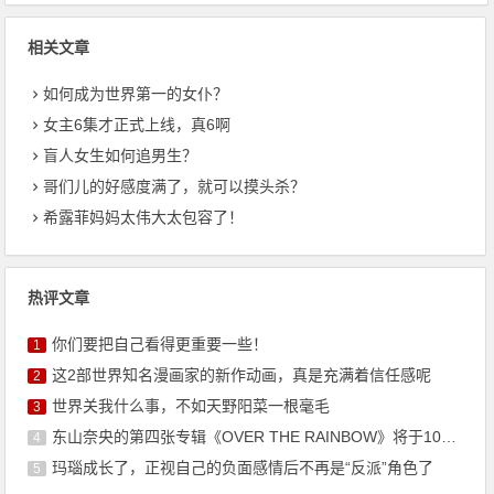
相关文章
如何成为世界第一的女仆？
女主6集才正式上线，真6啊
盲人女生如何追男生？
哥们儿的好感度满了，就可以摸头杀？
希露菲妈妈太伟大太包容了！
热评文章
你们要把自己看得更重要一些！
1
这2部世界知名漫画家的新作动画，真是充满着信任感呢
2
世界关我什么事，不如天野阳菜一根毫毛
3
东山奈央的第四张专辑《OVER THE RAINBOW》将于10月7日发售
4
玛瑙成长了，正视自己的负面感情后不再是“反派”角色了
5