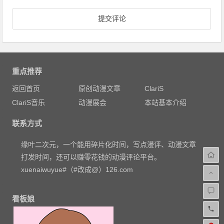
重点推荐
返回首页
原创动漫文章
ClariS
ClariS音乐
动漫展会
本站基本介绍
联系方式
缘叶二次元，一个能用碎片化时间，写点漫评、动漫文章
打发时间，还可以赚零花钱的动漫评论平台。
xuenaiwuyue#（#改成@）126.com
看板娘