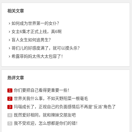
相关文章
如何成为世界第一的女仆？
女主6集才正式上线，真6啊
盲人女生如何追男生？
哥们儿的好感度满了，就可以摸头杀？
希露菲妈妈太伟大太包容了！
热评文章
你们要把自己看得更重要一些！
1
世界关我什么事，不如天野阳菜一根毫毛
2
玛瑙成长了，正视自己的负面感情后不再是“反派”角色了
3
既然爱好相同，就和辣妹交朋友吧
4
我不受欢迎，怎么想都是你们的错！
5