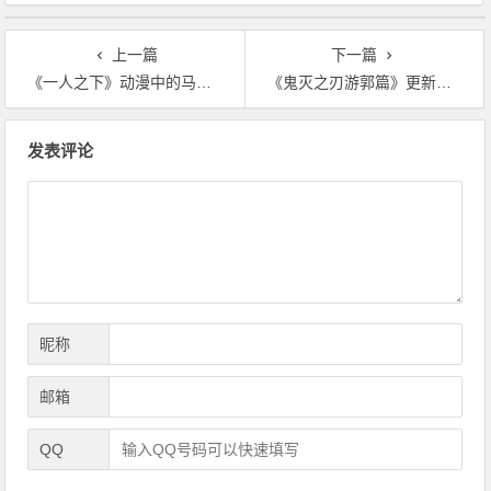
上一篇
下一篇
《一人之下》动漫中的马仙洪，他的全球异人化主张是对是错？
《鬼灭之刃游郭篇》更新后，上了热搜，推特流行热度更是世界第一
文
发表评论
章
导
航
昵称
邮箱
QQ