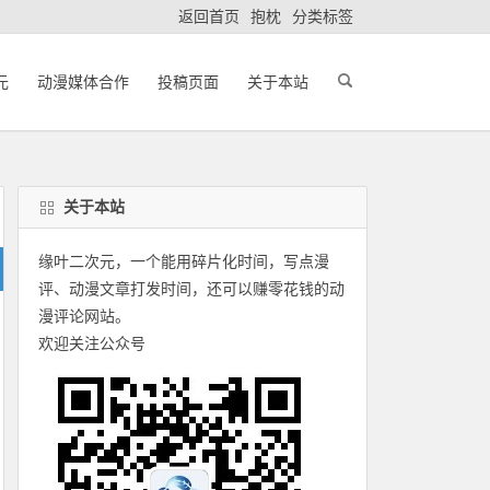
返回首页
抱枕
分类标签
元
动漫媒体合作
投稿页面
关于本站
关于本站
缘叶二次元，一个能用碎片化时间，写点漫
评、动漫文章打发时间，还可以赚零花钱的动
漫评论网站。
欢迎关注公众号