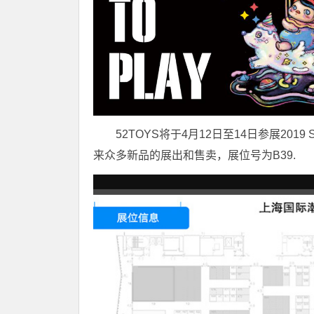
52TOYS将于4月12日至14日参展20
来众多新品的展出和售卖，展位号为B39.