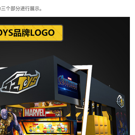
分为三个部分进行展示。