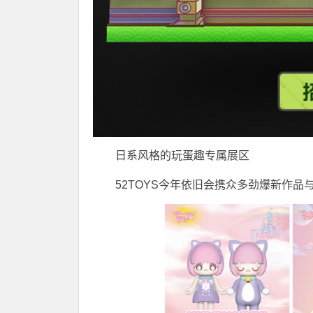
日系风格的玩蛋趣专属展区
52TOYS今年依旧会携众多劲爆新作品