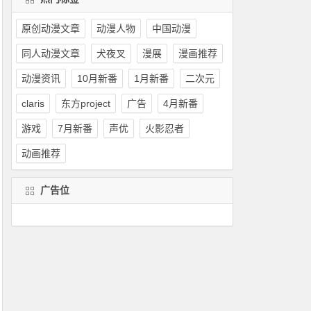
原创动漫文章
动漫人物
中国动漫
同人动漫文章
犬夜叉
漫展
漫画推荐
动漫资讯
10月新番
1月新番
二次元
claris
东方project
广告
4月新番
游戏
7月新番
声优
火影忍者
动画推荐
广告位