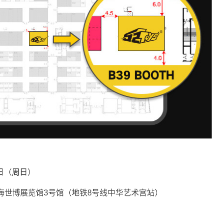
4日（周日）
上海世博展览馆3号馆（地铁8号线中华艺术宫站）