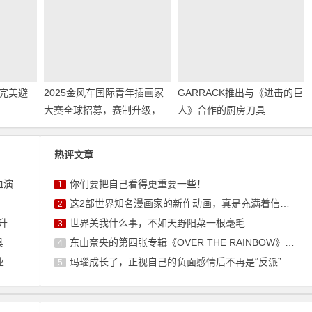
完美避
2025金风车国际青年插画家
GARRACK推出与《进击的巨
大赛全球招募，赛制升级，
人》合作的厨房刀具
开启国际交流与商业新机
遇！
热评文章
上海！
你们要把自己看得更重要一些！
1
这2部世界知名漫画家的新作动画，真是充满着信任感呢
2
遇！
世界关我什么事，不如天野阳菜一根毫毛
3
具
东山奈央的第四张专辑《OVER THE RAINBOW》将于10月7日发售
4
点
玛瑙成长了，正视自己的负面感情后不再是“反派”角色了
5