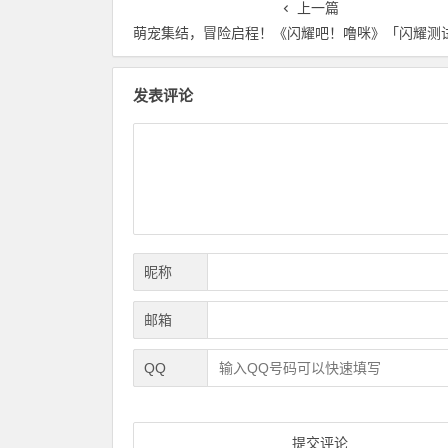
上一篇
萌宠集结，冒险启程！《闪耀吧！噜咪》「闪耀测试」开
发表评论
昵称
邮箱
QQ