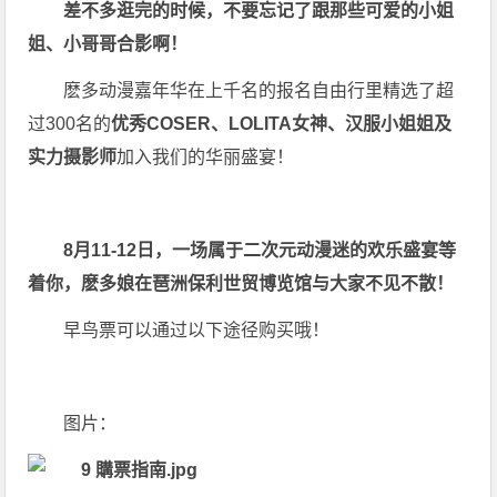
差不多逛完的时候，不要忘记了跟那些可爱的小姐
姐、小哥哥合影啊！
麽多动漫嘉年华在上千名的报名自由行里精选了超
过300名的
优秀COSER、LOLITA女神、汉服小姐姐及
实力摄影师
加入我们的华丽盛宴！
8月11-12日
，一场属于二次元动漫迷的欢乐盛宴等
着你，
麽多娘
在
琶洲保利世贸博览馆
与大家不见不散！
早鸟票可以通过以下途径购买哦！
图片：