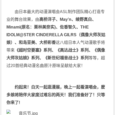
由日本最大的动漫演唱会ASL制作团队精心打造专
业的舞台效果，由
高桥洋子、May’n、绫野真白、
Minami(原名：栗林美奈实)、佐香智久、THE
IDOLM@STER CINDERELLA GILRS（偶像大师灰姑
娘）、和岛亚美、大桥彩香
这八组日本人气动漫歌手将
带来
《超时空要塞》系列、《高达战士》系列、《偶像
大师灰姑娘》系列、《新世纪福音战士》系列
等等，超
过20首经典动漫名曲原汁原味呈献给大家！
约起来！白天一起逛漫展，晚上一起看演唱会，麽
多娘将陪伴大家度过难忘的两天！我们准备好了！只等
你来了!