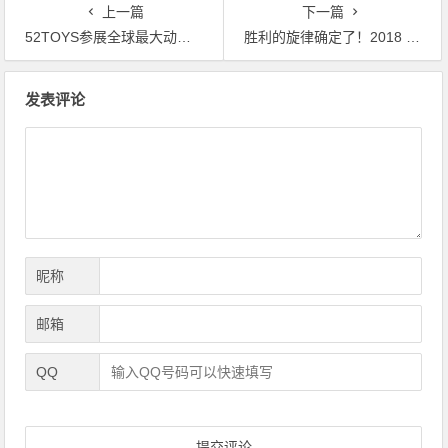
上一篇
下一篇
52TOYS参展全球最大动漫展SDCC，新品亮相国际市场
胜利的旋律确定了！2018 钢之魂V SUPER ROBOT LIVE V ，“V” Are Comming
文
发表评论
章
导
航
昵称
邮箱
QQ