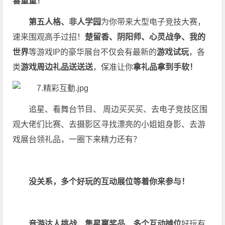
喜重重！
第五人格、非人学园
为你带来大型电子竞技大赛，
速来围观高手过招！
楚留香、阴阳师、心灵战争、我的
世界
等游戏IP的豪华展台不仅会有最新的
游戏试玩
，各
类
游戏周边礼品送送送
，保准让你
拿礼品拿到手软！
追星、看舞台节目、 周边买买买、去电子竞技区围
观大佬们比赛、去摄影区寻找漂亮的小姐姐身影、去游
戏展台领礼品，一圈下来精力还有？
没关系，多个好玩的互动展位等着你来参与！
音游达人挑战、集星赢奖品、多个互动摊位
好玩有