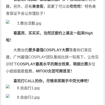
趣，另外，还有
美食街
，逛累了可以去
吃吃吃
！特色美
食保证不会让你饿肚子！
看嘉宾、买买买，当然还要约上基友一起来High
啦！
大舞台的
麽多最强COSPLAY大赛
等着你们来应
援，广州最强COSPLAY团队集结比拼一较高下，让你见
识时下
COSPLAY最高水平的舞台效果
，
萌娘比赛
多位
小姐姐载歌载舞，
MITOO女团宅舞首发！
喜欢打CALL的你，尽情来挥舞手中荧光棒吧！