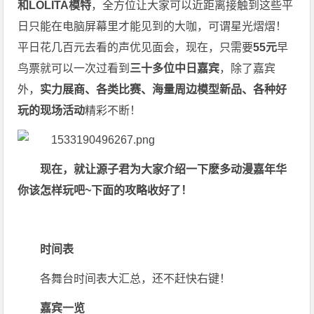
和LOLITA模特
，全方位让大家可以近距离接触到这些平
日只能在电脑屏幕里才能见到的大咖，可谓星光熠熠！
平日花几百元去看的声优见面会，现在，只需要
55元
早
鸟票就可以一次过看到
三十多位中日嘉宾
，除了嘉宾
外，
实力展商、各类比赛、海量周边模型新品、各种好
玩的现场活动
精彩不断！
现在，就让源子君为大家介绍一下麽多动漫嘉年华
你该怎样玩吧~下面的攻略收好了！
时间表
各舞台时间表大汇总，还不赶快右键！
嘉宾一览