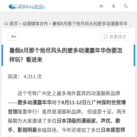
首页
动漫媒体合作
暑假8月那个抢尽风头的麽多动漫嘉年华你要怎样玩？看进来
A+
发表评论
暑假8月那个抢尽风头的麽多动漫嘉年华你要怎
样玩？看进来
阅读： 4,311 次
这个号称广州史上最多海外嘉宾的动漫展新品牌
——
麽多动漫嘉年华
将于
8月11-12日
在
广州保利世贸博
览馆
隆重举行！虽然是漫展新品牌， 但诚意十足，两天
展期为大家邀请了多位
日本顶级的漫画家、声优、歌
手、影视明星
亲临现场，今年还增加了多位
日本原型师