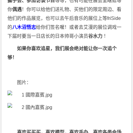
握手会、参加访谈节目
等等，也有可能在展会里瞎逛等
你
偶遇
！你可以给他们送礼物、买他们的限定周边、看
他们的作品展览，也可以去午后音乐的展位上等friSide
的
八木沼悟志
给你们签名喔！或者去艾漫的展位调戏一
下届时要当一日店长的日本帅哥小演员
谷水力
！
如果你喜欢追星，我们展会绝对能让你一次追个
够！
图片：
喜欢买买买，喜欢模型，喜欢手办、喜欢各类会场