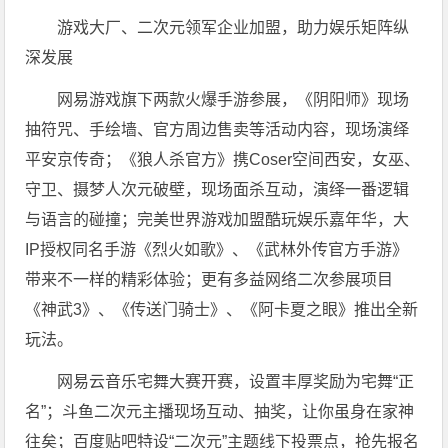
游戏大厂、二次元领军企业加盟，助力娱乐矩阵纵
深发展
网易游戏旗下两款火爆手游参展，《阴阳师》现场
抽符咒、手绘墙、官方周边售卖等活动内容，现场演绎
平安京传奇；《狼人杀官方》携Coser空间西安，女巫、
守卫、摄梦人次元破壁，现场面杀互动，演绎一番逻辑
与语言的碰撞；完美世界游戏加盟酷玩娱乐嘉年华，大
IP授权同名手游《烈火如歌》、《武林外传官方手游》
带来不一样的精彩体验；更有多益网络二次参展项目
《神武3》、《传送门骑士》、《阿卡夏之眼》推出全新
玩法。
网易云音乐宅舞大赛开赛，设置丰厚奖励为宅舞“正
名”；斗鱼二次元主播现场互动、抽奖，让你虽身在家神
往矣；百度贴吧特设“二次元”主题线下投票点，抢先报名