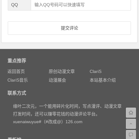
QQ
重点推荐
返回首页
原创动漫文章
ClariS
ClariS音乐
动漫展会
本站基本介绍
联系方式
缘叶二次元，一个能用碎片化时间，写点漫评、动漫文章
打发时间，还可以赚零花钱的动漫评论平台。
xuenaiwuyue#（#改成@）126.com