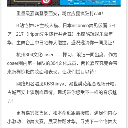
重量级嘉宾登录西安，粉丝应援疯狂打call！
B站宅舞UP主咬人猫、日本niconico舞见仮面ライ
アー217（Iripon先生随行并合舞）出席酷玩娱乐嘉年
华，主舞台上中日宅舞大碰撞，盛况邀请你一同见证！
杭州304文化coser——押切、琅钰一同出席，作为
coser圈内第一梯队的304文化成员，两位嘉宾究竟会带
来怎样惊艳的妆面和表现，让我们拭目以待！
网络知名唱见KBShinya、易世樊花组合现场开唱，
古城西安上演别样风情，现场带你感受不一样的音乐魅
力！
更有嘉宾签售区，和本命近距离接触，满足你内心
小激动；宅舞大赛，展现舞蹈才华，寻找下一个宅舞大