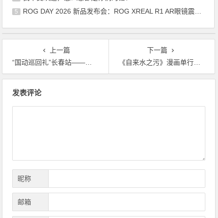
ROG DAY 2026 新品发布会：ROG XREAL R1 AR眼镜震撼来袭
5
上一篇
下一篇
“国动巡回礼”长春站——四大IP展商齐亮相
《自来水之污》漫画单行本出版达成!!!
文
发表评论
章
导
航
昵称
邮箱