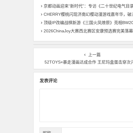
京都动画迎来“新时代”：专访《二十世纪电气目录》监督和制
CHERRY樱桃闪现济南幻樱动漫游戏嘉年华，破次元外设和电竞体验圈粉年
顶级IP改编战棋新游《三国火凤燎原》亮相BW2026 首测招募火热
2026ChinaJoy大赛西北赛区安康预选赛完美落
上一篇
52TOYS×暴走漫画达成合作 王尼玛盒蛋击穿次
发表评论