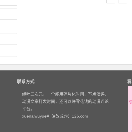
联系方式
看
缘叶二次元，一个能用碎片化时间，写点漫评、
动漫文章打发时间，还可以赚零花钱的动漫评论
平台。
xuenaiwuyue#（#改成@）126.com