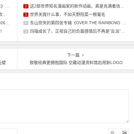
片人
这2部世界知名漫画家的新作动画，真是充满着信任感呢
2
轻人
世界关我什么事，不如天野阳菜一根毫毛
3
开启
东山奈央的第四张专辑《OVER THE RAINBOW》将于10月7日发售
4
幕！
玛瑙成长了，正视自己的负面感情后不再是“反派”角色了
5
下一篇
元壁
致敬经典更拥抱国际 空藏动漫资料馆启用新LOGO