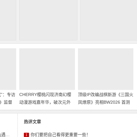
”：专访
CHERRY樱桃闪现济南幻樱
顶级IP改编战棋新游《三国火
》监督
动漫游戏嘉年华，破次元外
凤燎原》亮相BW2026 首测
设和电竞体验圈粉年轻人
招募火热开启
热评文章
侠”
你们要把自己看得更重要一些！
1