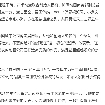
理程子芮、声影动漫联合创始人杨桢、鸿鹰动画商务部副总裁
点十分、漫言星空、嘉田传媒、AcFun弹幕视频网、小象文
雕塑艺术家小海，亦在邀请出席之列，共同见证天工艺彩五年
总回顾了公司的发展历程。从他和创始人追梦的一个想法，到
壮大，不变的是对“做好动画”这一初心的坚持。他表示：“国
代表的动画公司要打造高品质的作品，满足甚至超越观众的需
了自己的下一个“五年计划”。一是集中力量完善团队建设，
立公司的品牌;三是加快经济领域的建设，带领大家把日子过得
艺彩的支持和肯定。郭总认为天工艺彩的五年历程，反映的是
彩能迎来美好的明天，更希望能携手共进，一起打造整个产业