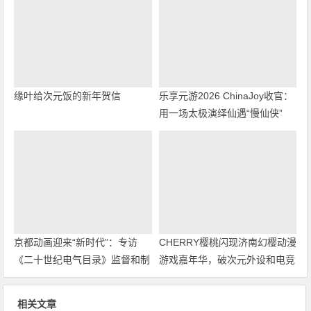
缘叶给次元饭的新年贺信
乐享元游2026 ChinaJoy收官：
用一场太极演绎仙遇“慢仙侠”
京都动画迎来“新时代”：专访
CHERRY樱桃闪现济南幻樱动漫
《二十世纪电气目录》监督和制
游戏嘉年华，破次元外设和电竞
片人
体验圈粉年轻人
相关文章