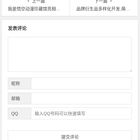
上一篇
下一篇
我是悟空动漫珍藏馆亮相石家庄第十一届国际动漫博览交易会！
品牌衍生品多样化开发,萌萌熊家族齐登场!
文
发表评论
章
导
航
昵称
邮箱
QQ