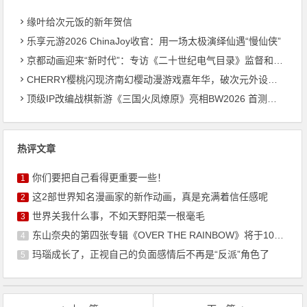
缘叶给次元饭的新年贺信
乐享元游2026 ChinaJoy收官：用一场太极演绎仙遇“慢仙侠”
京都动画迎来“新时代”：专访《二十世纪电气目录》监督和制片人
CHERRY樱桃闪现济南幻樱动漫游戏嘉年华，破次元外设和电竞体验圈粉年轻人
顶级IP改编战棋新游《三国火凤燎原》亮相BW2026 首测招募火热开启
热评文章
你们要把自己看得更重要一些！
1
这2部世界知名漫画家的新作动画，真是充满着信任感呢
2
世界关我什么事，不如天野阳菜一根毫毛
3
东山奈央的第四张专辑《OVER THE RAINBOW》将于10月7日发售
4
玛瑙成长了，正视自己的负面感情后不再是“反派”角色了
5