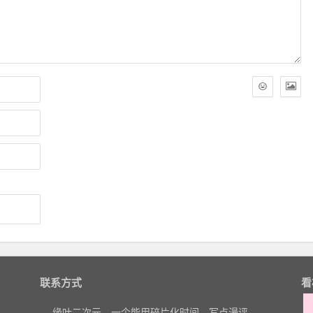
联系方式
看
缘叶二次元，一个能用碎片化时间，写点漫评、