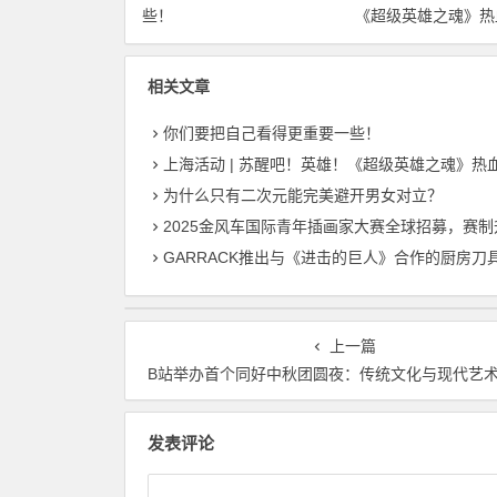
些！
《超级英雄之魂》热
会首次登陆上海！
相关文章
你们要把自己看得更重要一些！
上海活动 | 苏醒吧！英雄！《超级英雄之魂》热血演唱会首次登陆
为什么只有二次元能完美避开男女对立？
2025金风车国际青年插画家大赛全球招募，赛制升级，开启国际交流与商业新机
GARRACK推出与《进击的巨人》合作的厨房刀
上一篇
B站举办首个同好中秋团圆夜：传统文化与现代艺术的完美
发表评论