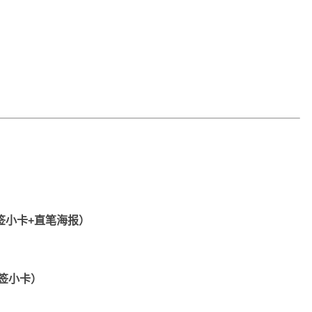
+印签小卡+直笔海报）
+印签小卡）