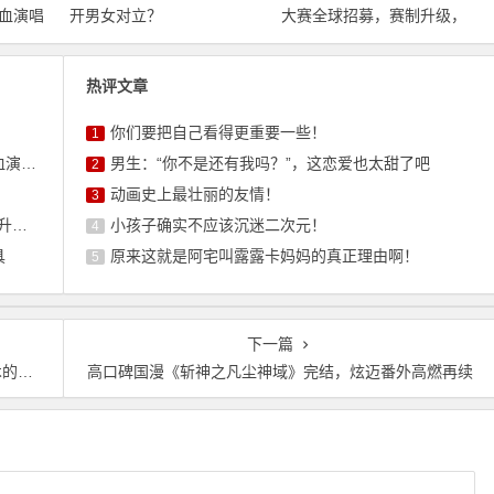
血演唱
开男女对立？
大赛全球招募，赛制升级，
开启国际交流与商业新机
遇！
热评文章
你们要把自己看得更重要一些！
1
上海！
男生：“你不是还有我吗？”，这恋爱也太甜了吧
2
动画史上最壮丽的友情！
3
遇！
小孩子确实不应该沉迷二次元！
4
具
原来这就是阿宅叫露露卡妈妈的真正理由啊！
5
下一篇
融合
高口碑国漫《斩神之凡尘神域》完结，炫迈番外高燃再续