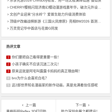
乐享元游2026 ChinaJoy收官：用一场太极演绎仙遇“慢仙侠”
CHERRY樱桃闪现济南幻樱动漫游戏嘉年华，破次元外设和电竞体验圈粉年轻人
文创产业迎来“分水岭”？爱普生助力升级消费体验
顶级IP改编战棋新游《三国火凤燎原》亮相BW2026 首测招募火热开启
万灵竞记华中首店与花兽G同发
热评文章
你们要把自己看得更重要一些！
1
小孩子确实不应该沉迷二次元！
2
原来这就是阿宅叫露露卡妈妈的真正理由啊！
3
bro为什么会喜欢白毛？
4
这2部世界知名漫画家的新作动画，真是充满着信任感呢
5
上一篇
下一篇
黑格科技Reflex 3D打印助力创意快速变现
助力深圳会展之都建设！三大动漫游戏展共建产业生态圈