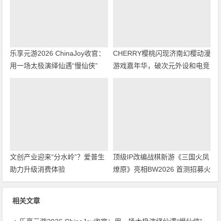
乐享元游2026 ChinaJoy收官：
CHERRY樱桃闪现济南幻樱动漫
用一场太极演绎仙遇“慢仙侠”
游戏嘉年华，破次元外设和电竞
体验圈粉年轻人
文创产业迎来“分水岭”？爱普生
顶级IP改编战棋新游《三国火凤
助力升级消费体验
燎原》亮相BW2026 首测招募火
热开启
相关文章