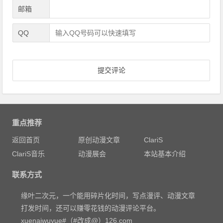
邮箱
QQ
重点推荐
返回首页
原创动漫文章
ClariS
ClariS音乐
动漫展会
本站基本介绍
联系方式
缘叶二次元，一个能用碎片化时间，写点漫评、动漫文章
打发时间，还可以赚零花钱的动漫评论平台。
xuenaiwuyue#（#改成@）126.com