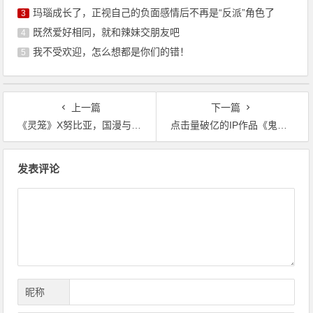
玛瑙成长了，正视自己的负面感情后不再是“反派”角色了
3
既然爱好相同，就和辣妹交朋友吧
4
我不受欢迎，怎么想都是你们的错！
5
上一篇
下一篇
《灵笼》X努比亚，国漫与国货跨界合作玩出新高度
点击量破亿的IP作品《鬼刀》终于要出周边了！网友直呼：可以用来做传家宝了
文
发表评论
章
导
航
昵称