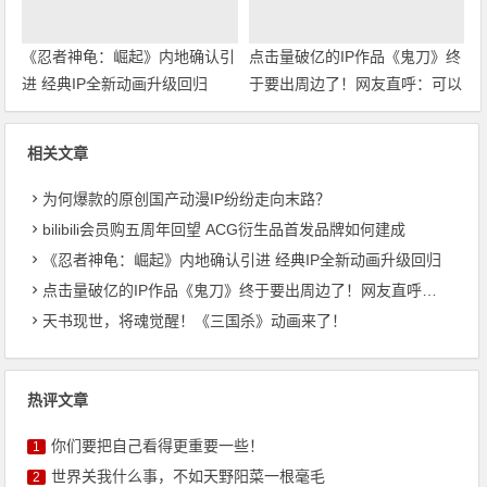
《忍者神龟：崛起》内地确认引
点击量破亿的IP作品《鬼刀》终
进 经典IP全新动画升级回归
于要出周边了！网友直呼：可以
用来做传家宝了
相关文章
为何爆款的原创国产动漫IP纷纷走向末路？
bilibili会员购五周年回望 ACG衍生品首发品牌如何建成
《忍者神龟：崛起》内地确认引进 经典IP全新动画升级回归
点击量破亿的IP作品《鬼刀》终于要出周边了！网友直呼：可以用来做传家宝了
天书现世，将魂觉醒！《三国杀》动画来了！
热评文章
你们要把自己看得更重要一些！
1
世界关我什么事，不如天野阳菜一根毫毛
2