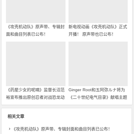
《攻壳机动队》原声带、专辑封
新电视动画《攻壳机动队》正式
面和曲目列表已公布！
开播！ 原声带也已公布！
《药屋少女的呢喃》监督长沼范
Ginger Root和五阿弥ルナ将为
裕宣布推出原创忍者对战恐龙动
《二十世纪电气目录》献唱主题
画！
曲
相关文章
《攻壳机动队》原声带、专辑封面和曲目列表已公布！