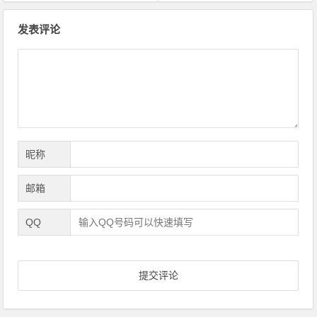
文
发表评论
章
导
航
昵称
邮箱
QQ