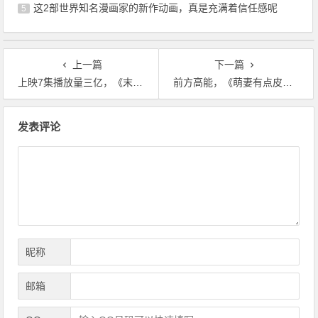
这2部世界知名漫画家的新作动画，真是充满着信任感呢
5
上一篇
下一篇
上映7集播放量三亿，《末世觉醒之入侵》掀起话题热度背后：现代战争国漫究竟能否闯出一条路
前方高能，《萌妻有点皮》祁总裁出浴化身女装大佬
文
发表评论
章
导
航
昵称
邮箱