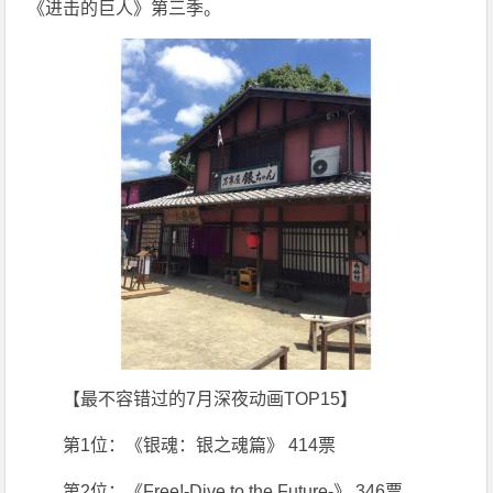
《进击的巨人》第三季。
【最不容错过的7月深夜动画TOP15】
第1位：《银魂：银之魂篇》 414票
第2位：《Free!-Dive to the Future-》 346票