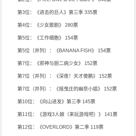
第3位：《进击的巨人》第三季 335票
第4位：《少女歌剧》 280票
第5位：《工作细胞》 154票
第5位（并列）：《BANANA FISH》 154票
第7位：《邪神与厨二病少女》 152票
第7位（并列）：《深夜！天才傻鹏》 152票
第7位（并列）：《摇曳庄的幽奈小姐》 152票
第10位：《向山进发》第三季 145票
第11位：《游戏3人娘（来玩游戏吧）》 141票
第12位：《OVERLORD》第二季 119票