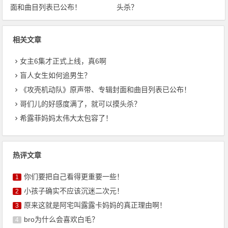
面和曲目列表已公布！
头杀？
相关文章
女主6集才正式上线，真6啊
盲人女生如何追男生？
《攻壳机动队》原声带、专辑封面和曲目列表已公布！
哥们儿的好感度满了，就可以摸头杀？
希露菲妈妈太伟大太包容了！
热评文章
你们要把自己看得更重要一些！
1
小孩子确实不应该沉迷二次元！
2
原来这就是阿宅叫露露卡妈妈的真正理由啊！
3
bro为什么会喜欢白毛？
4