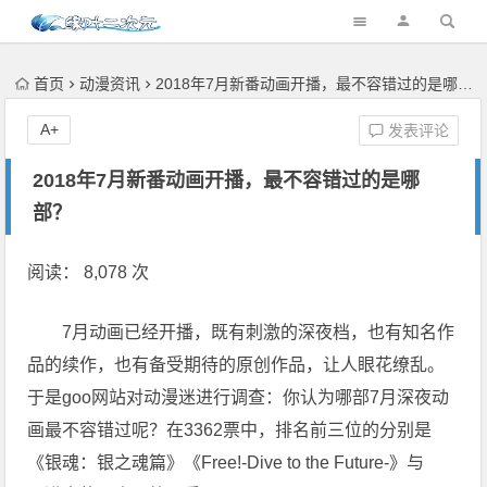
首页
动漫资讯
2018年7月新番动画开播，最不容错过的是哪部？
A+
发表评论
2018年7月新番动画开播，最不容错过的是哪
部？
阅读： 8,078 次
7月动画已经开播，既有刺激的深夜档，也有知名作
品的续作，也有备受期待的原创作品，让人眼花缭乱。
于是goo网站对动漫迷进行调查：你认为哪部7月深夜动
画最不容错过呢？在3362票中，排名前三位的分别是
《银魂：银之魂篇》《Free!-Dive to the Future-》与