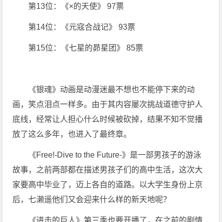
第13位：《×的天使》 97票
第14位：《元寇合战记》 93票
第15位：《七星的昴星团》 85票
《银魂》动画是动漫迷最不想也不能停下来的动
画，笑点泪点一样多。由于其内容屡次挑战道德守护人
底线，经常让人担心什么时候被砍掉，结果不知不觉播
放了这么多年，也进入了最终章。
《Free!-Dive to the Future-》是一部男孩子的游泳
故事，之前两部都在描述男孩子们的高中生活，这次大
家要高中毕业了，迈上各自的道路。以大学生身份上京
后，七濑遥他们又会迎来什么样的新天地呢？
《进击的巨人》第三季也要开播了，在之前的剧情