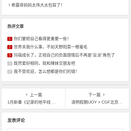
希露菲妈妈太伟大太包容了！
热评文章
你们要把自己看得更重要一些！
1
世界关我什么事，不如天野阳菜一根毫毛
2
玛瑙成长了，正视自己的负面感情后不再是“反派”角色了
3
既然爱好相同，就和辣妹交朋友吧
4
我不受欢迎，怎么想都是你们的错！
5
上一篇
下一篇
1月新番《记录的地平线 圆桌崩坏》主视觉图第2弹公开
清明假期IJOY × CGF北京大型动漫游戏狂欢节
文
发表评论
章
导