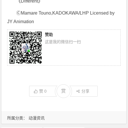
《Different》
ⒸMamare Touno,KADOKAWA/LHP Licensed by
JY Animation
赞助
这是我的微信扫一扫
赏
赞
0
分享
所属分类：
动漫资讯