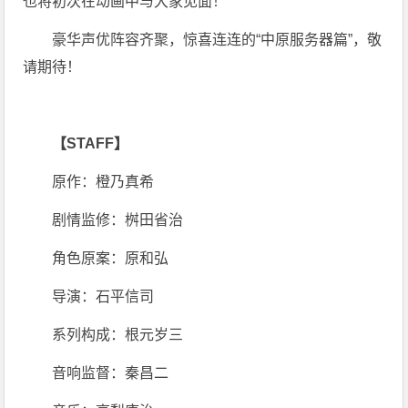
也将初次在动画中与大家见面！
豪华声优阵容齐聚，惊喜连连的“中原服务器篇”，敬
请期待！
【
STAFF
】
原作：橙乃真希
剧情监修：桝田省治
角色原案：原和弘
导演：石平信司
系列构成：根元岁三
音响监督：秦昌二