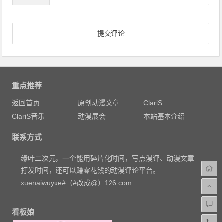
重点推荐
返回首页
原创动漫文章
ClariS
ClariS音乐
动漫展会
本站基本介绍
联系方式
缘叶二次元，一个能用碎片化时间，写点漫评、动漫文章
打发时间，还可以赚零花钱的动漫评论平台。
xuenaiwuyue#（#改成@）126.com
看板娘