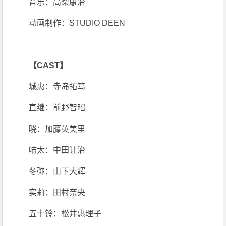
音乐：高梨康治
动画制作：STUDIO DEEN
【
CAST
】
城惠：寺岛拓笃
直继：前野智昭
晓：加藤英美里
喵太：中田让治
冬弥：山下大辉
实莉：田村奈央
五十铃：松井惠理子