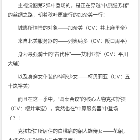
主视觉图第2弹中登场的，是正在穿越“中原服务器”
的丝绸之路，朝着秋叶原旅行的加奈美一行：
城惠所憧憬的对象——加奈美（CV：井上麻里奈）
来自北美服务器的——列奥纳多（CV：阪口周平）
身为最强骑士的“古代种”——艾利亚斯（CV：平川
大辅）
以及身穿女仆装的神秘少女——柯贝莉亚（CV：五
十岚裕美）
而且在这一季中，“圆桌会议”的核心人物克拉斯提
（CV：樱井孝宏），竟然也在“中原服务器”中登场
了？！
克拉斯提所居住的白桃庙的貂人族侍女——花貂，