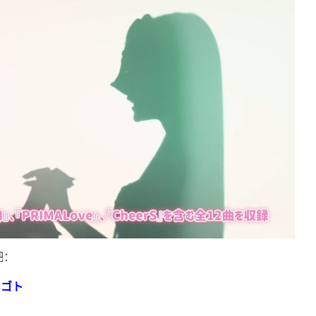
吧：
リゴト