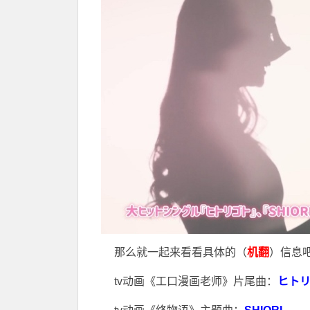
那么就一起来看看具体的（
机翻
）信息
tv动画《工口漫画老师》片尾曲：
ヒト