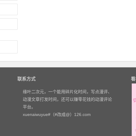
联系方式
看
缘叶二次元，一个能用碎片化时间，写点漫评、
动漫文章打发时间，还可以赚零花钱的动漫评论
平台。
xuenaiwuyue#（#改成@）126.com