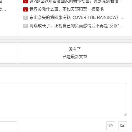
馆
这2部世界知名漫画家的新作动画，真是充满着信任感呢
2
吧
世界关我什么事，不如天野阳菜一根毫毛
3
东山奈央的第四张专辑《OVER THE RAINBOW》将于10月7日发售
4
玛瑙成长了，正视自己的负面感情后不再是“反派”角色了
5
没有了
已是最新文章