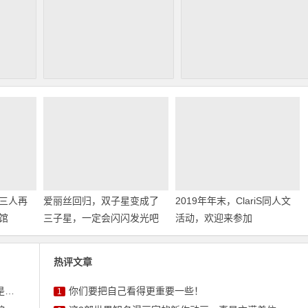
三人再
爱丽丝回归，双子星变成了
2019年年末，ClariS同人文
馆
三子星，一定会闪闪发光吧
活动，欢迎来参加
热评文章
的
你们要把自己看得更重要一些！
1