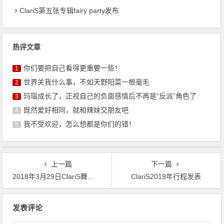
ClariS第五张专辑fairy party发布
热评文章
你们要把自己看得更重要一些！
1
世界关我什么事，不如天野阳菜一根毫毛
2
玛瑙成长了，正视自己的负面感情后不再是“反派”角色了
3
既然爱好相同，就和辣妹交朋友吧
4
我不受欢迎，怎么想都是你们的错！
5
上一篇
下一篇
2018年3月29日ClariS舞滨圆形剧场开幕
ClariS2019年行程发表
文
发表评论
章