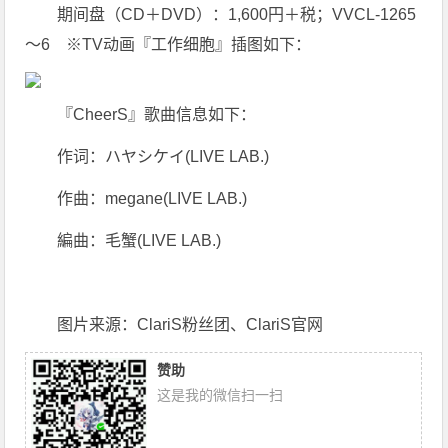
期间盘（CD＋DVD）：1,600円＋税；VVCL-1265
～6 ※TV动画『工作细胞』插图如下：
『CheerS』歌曲信息如下：
作词：ハヤシケイ(LIVE LAB.)
作曲：megane(LIVE LAB.)
編曲：毛蟹(LIVE LAB.)
图片来源：ClariS粉丝团、ClariS官网
赞助
这是我的微信扫一扫