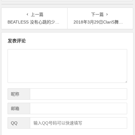
上一篇
下一篇
BEATLESS 没有心跳的少女ED单曲收录
2018年3月29日ClariS舞滨圆形剧场开幕
文
发表评论
章
导
航
昵称
邮箱
QQ