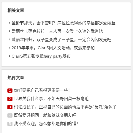
相关文章
圣诞节那天，会下雪吗？库拉拉觉得她的幸福都是爱丽丝和卡莲带来的
爱丽丝卡莲克拉拉，三人再一次登上久违的武道馆
爱丽丝回归，双子星变成了三子星，一定会闪闪发光吧
2019年年末，ClariS同人文活动，欢迎来参加
ClariS第五张专辑fairy party发布
热评文章
你们要把自己看得更重要一些！
1
世界关我什么事，不如天野阳菜一根毫毛
2
玛瑙成长了，正视自己的负面感情后不再是“反派”角色了
3
既然爱好相同，就和辣妹交朋友吧
4
我不受欢迎，怎么想都是你们的错！
5