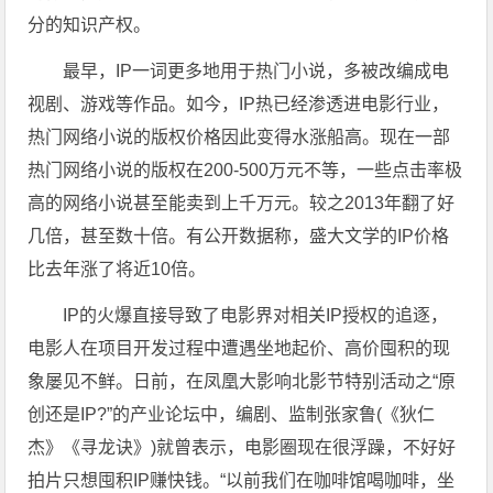
分的知识产权。
最早，IP一词更多地用于热门小说，多被改编成电
视剧、游戏等作品。如今，IP热已经渗透进电影行业，
热门网络小说的版权价格因此变得水涨船高。现在一部
热门网络小说的版权在200-500万元不等，一些点击率极
高的网络小说甚至能卖到上千万元。较之2013年翻了好
几倍，甚至数十倍。有公开数据称，盛大文学的IP价格
比去年涨了将近10倍。
IP的火爆直接导致了电影界对相关IP授权的追逐，
电影人在项目开发过程中遭遇坐地起价、高价囤积的现
象屡见不鲜。日前，在凤凰大影响北影节特别活动之“原
创还是IP?”的产业论坛中，编剧、监制张家鲁(《狄仁
杰》《寻龙诀》)就曾表示，电影圈现在很浮躁，不好好
拍片只想囤积IP赚快钱。“以前我们在咖啡馆喝咖啡，坐