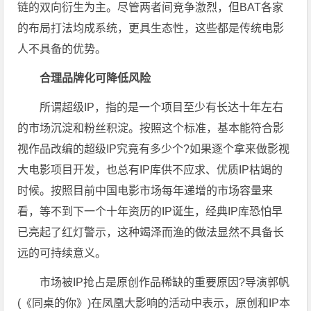
链的双向衍生为主。尽管两者间竞争激烈，但BAT各家
的布局打法均成系统，更具生态性，这些都是传统电影
人不具备的优势。
合理品牌化可降低风险
所谓超级IP，指的是一个项目至少有长达十年左右
的市场沉淀和粉丝积淀。按照这个标准，基本能符合影
视作品改编的超级IP究竟有多少个?如果逐个拿来做影视
大电影项目开发，也总有IP库供不应求、优质IP枯竭的
时候。按照目前中国电影市场每年递增的市场容量来
看，等不到下一个十年资历的IP诞生，经典IP库恐怕早
已亮起了红灯警示，这种竭泽而渔的做法显然不具备长
远的可持续意义。
市场被IP抢占是原创作品稀缺的重要原因?导演郭帆
(《同桌的你》)在凤凰大影响的活动中表示，原创和IP本