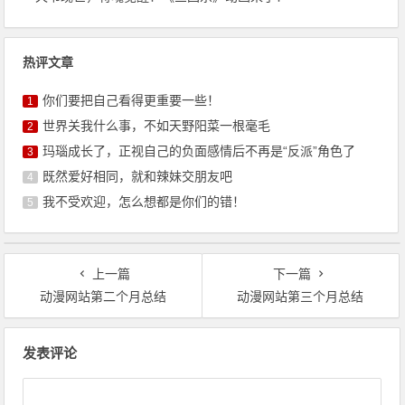
热评文章
你们要把自己看得更重要一些！
1
世界关我什么事，不如天野阳菜一根毫毛
2
玛瑙成长了，正视自己的负面感情后不再是“反派”角色了
3
既然爱好相同，就和辣妹交朋友吧
4
我不受欢迎，怎么想都是你们的错！
5
上一篇
下一篇
动漫网站第二个月总结
动漫网站第三个月总结
文
发表评论
章
导
航