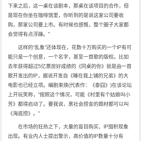
下来之后，这一桌在谈剧本，那桌在谈项目的合作，但
是现在你坐在咖啡馆里，你听到的是说这家公司要收
购，那家公司要上市。有时候也感慨，整个圈子大家都
会觉得有点浮躁。”
这样的“乱象”还体现在，花数十万购买的一个IP有可
能只是一个创意，一个名字，甚至一首歌的版权。比如
去年获得超过5亿票房好成绩的《同桌的你》就是由一首
歌开发出的IP，据说开发自《睡在我上铺的兄弟》的大
电影也已经立项。编剧束焕(代表作：《泰囧》)在该论坛
上开玩笑称，“按照这个情况，可能《村里有个姑娘叫小
芳》都得启动了。要我说，黑社会捞金的题材都可以叫
《海底捞》。”
在市场的狂热之下，大量的盲目购买、IP囤积现象
出现。有业内人士提出警示，高价值的IP数量十分有