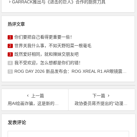
GARRACK推出与《进击的巨人》合作的厨房刀具
热评文章
你们要把自己看得更重要一些！
1
世界关我什么事，不如天野阳菜一根毫毛
2
既然爱好相同，就和辣妹交朋友吧
3
我不受欢迎，怎么想都是你们的错！
4
ROG DAY 2026 新品发布会：ROG XREAL R1 AR眼镜震撼来袭
5
上一篇
下一篇
用AI绘画诈骗，这是新的赚钱之道？
政协委员蒋齐提出的“动漫分级制度”，虽不切实际，但想想就好了
文
发表评论
章
导