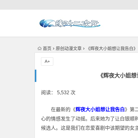
首页
原创动漫文章
《辉夜大小姐想让我告白》
A+
《辉夜大小姐想
阅读： 5,532 次
在最新的《
辉夜大小姐想让我告白
》第
心的情感发生了动摇。后来她为了让白银顺
候选人。这是我们在恋爱喜剧中该期望的女