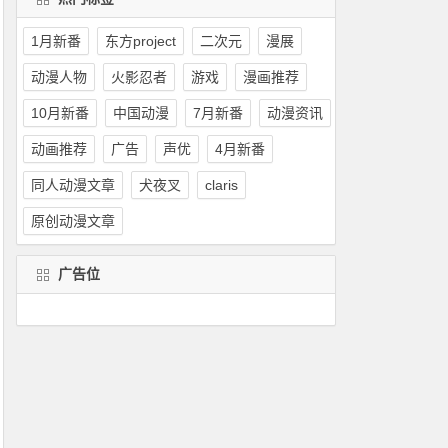
1月新番
东方project
二次元
漫展
动漫人物
火影忍者
游戏
漫画推荐
10月新番
中国动漫
7月新番
动漫资讯
动画推荐
广告
声优
4月新番
同人动漫文章
犬夜叉
claris
原创动漫文章
广告位