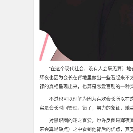
“在这个现代社会，没有人会毫无算计地去爱别
辉夜也因为会长在背地里做出一些看起来不
裸的真相呈现出来，也算是恋爱喜剧的一种
不过也可以理解为因为喜欢会长所以在
实是会长时间管理，错了，努力的象征，她
对黑眼圈的迷之喜爱，也许反倒是辉夜喜
来会算是缺点）之中看到他背后的优点，其实